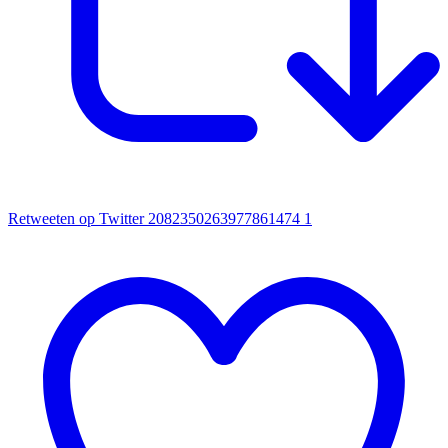
Retweeten op Twitter 2082350263977861474
1