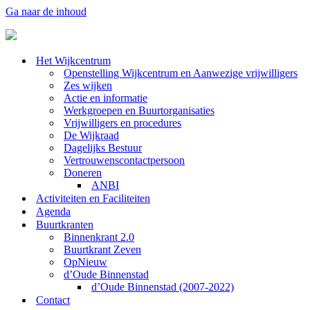
Ga naar de inhoud
Het Wijkcentrum
Openstelling Wijkcentrum en Aanwezige vrijwilligers
Zes wijken
Actie en informatie
Werkgroepen en Buurtorganisaties
Vrijwilligers en procedures
De Wijkraad
Dagelijks Bestuur
Vertrouwenscontactpersoon
Doneren
ANBI
Activiteiten en Faciliteiten
Agenda
Buurtkranten
Binnenkrant 2.0
Buurtkrant Zeven
OpNieuw
d’Oude Binnenstad
d’Oude Binnenstad (2007-2022)
Contact