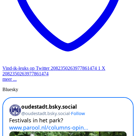
Vind-ik-leuks op Twitter 2082350263977861474
1
X
2082350263977861474
meer ...
Bluesky