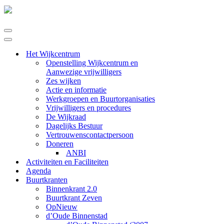
Navigatie
Menu
Navigatie
Menu
Het Wijkcentrum
Openstelling Wijkcentrum en
Aanwezige vrijwilligers
Zes wijken
Actie en informatie
Werkgroepen en Buurtorganisaties
Vrijwilligers en procedures
De Wijkraad
Dagelijks Bestuur
Vertrouwenscontactpersoon
Doneren
ANBI
Activiteiten en Faciliteiten
Agenda
Buurtkranten
Binnenkrant 2.0
Buurtkrant Zeven
OpNieuw
d’Oude Binnenstad