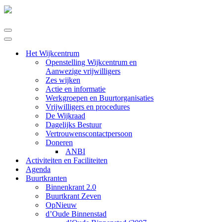
Navigatie
Menu
Navigatie
Menu
Het Wijkcentrum
Openstelling Wijkcentrum en
Aanwezige vrijwilligers
Zes wijken
Actie en informatie
Werkgroepen en Buurtorganisaties
Vrijwilligers en procedures
De Wijkraad
Dagelijks Bestuur
Vertrouwenscontactpersoon
Doneren
ANBI
Activiteiten en Faciliteiten
Agenda
Buurtkranten
Binnenkrant 2.0
Buurtkrant Zeven
OpNieuw
d’Oude Binnenstad