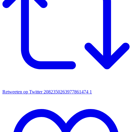
Retweeten op Twitter 2082350263977861474
1