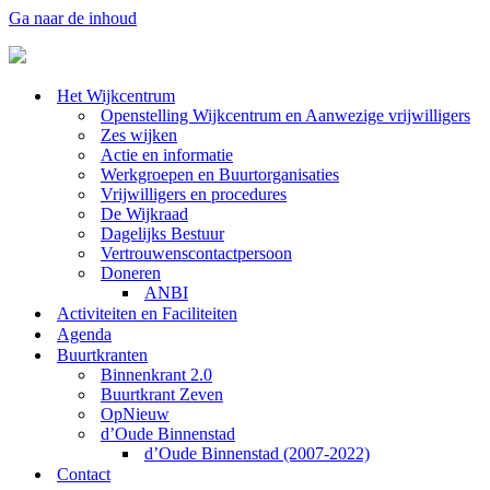
Ga naar de inhoud
Het Wijkcentrum
Openstelling Wijkcentrum en Aanwezige vrijwilligers
Zes wijken
Actie en informatie
Werkgroepen en Buurtorganisaties
Vrijwilligers en procedures
De Wijkraad
Dagelijks Bestuur
Vertrouwenscontactpersoon
Doneren
ANBI
Activiteiten en Faciliteiten
Agenda
Buurtkranten
Binnenkrant 2.0
Buurtkrant Zeven
OpNieuw
d’Oude Binnenstad
d’Oude Binnenstad (2007-2022)
Contact