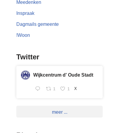
Meedenken
Inspraak
Dagmails gemeente
!Woon
Twitter
Wijkcentrum d' Oude Stadt
1
1
X
meer ...