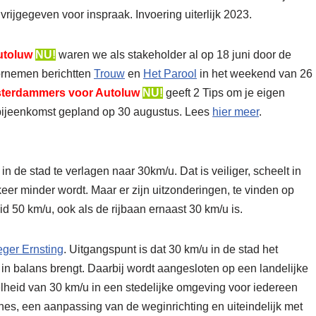
rijgegeven voor inspraak. Invoering uiterlijk 2023.
utoluw
NU!
waren we als stakeholder al op 18 juni door de
ornemen berichtten
Trouw
en
Het Parool
in het weekend van 26
terdammers voor Autoluw
NU!
geeft 2 Tips om je eigen
e bijeenkomst gepland op 30 augustus. Lees
hier meer
.
 de stad te verlagen naar 30km/u. Dat is veiliger, scheelt in
eer minder wordt. Maar er zijn uitzonderingen, te vinden op
eid 50 km/u, ook als de rijbaan ernaast 30 km/u is.
eger Ernsting
. Uitgangspunt is dat 30 km/u in de stad het
in balans brengt. Daarbij wordt aangesloten op een landelijke
nelheid van 30 km/u in een stedelijke omgeving voor iedereen
es, een aanpassing van de weginrichting en uiteindelijk met