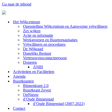
Ga naar de inhoud
Het Wijkcentrum
Openstelling Wijkcentrum en Aanwezige vrijwilligers
Zes wijken
Actie en informatie
Werkgroepen en Buurtorganisaties
Vrijwilligers en procedures
De Wijkraad
Dagelijks Bestuur
Vertrouwenscontactpersoon
Doneren
ANBI
Activiteiten en Faciliteiten
Agenda
Buurtkranten
Binnenkrant 2.0
Buurtkrant Zeven
OpNieuw
d’Oude Binnenstad
d’Oude Binnenstad (2007-2022)
Contact