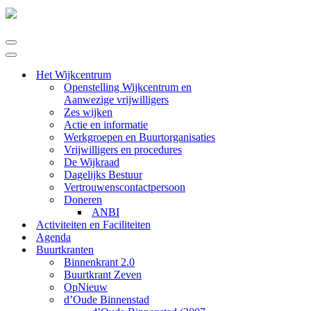
Navigatie
Menu
Navigatie
Menu
Het Wijkcentrum
Openstelling Wijkcentrum en
Aanwezige vrijwilligers
Zes wijken
Actie en informatie
Werkgroepen en Buurtorganisaties
Vrijwilligers en procedures
De Wijkraad
Dagelijks Bestuur
Vertrouwenscontactpersoon
Doneren
ANBI
Activiteiten en Faciliteiten
Agenda
Buurtkranten
Binnenkrant 2.0
Buurtkrant Zeven
OpNieuw
d’Oude Binnenstad