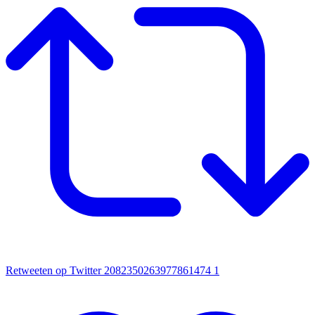
Retweeten op Twitter 2082350263977861474
1