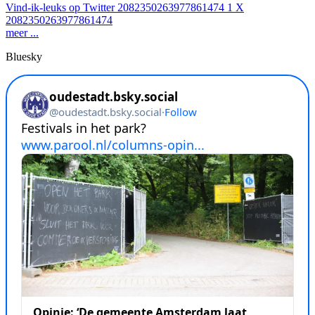
Vind-ik-leuks op Twitter 2082350263977861474
1
X
2082350263977861474
meer ...
Bluesky