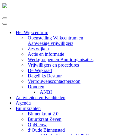
Navigatie
Menu
Navigatie
Menu
Het Wijkcentrum
Openstelling Wijkcentrum en
Aanwezige vrijwilligers
Zes wijken
Actie en informatie
Werkgroepen en Buurtorganisaties
Vrijwilligers en procedures
De Wijkraad
Dagelijks Bestuur
Vertrouwenscontactpersoon
Doneren
ANBI
Activiteiten en Faciliteiten
Agenda
Buurtkranten
Binnenkrant 2.0
Buurtkrant Zeven
OpNieuw
d’Oude Binnenstad