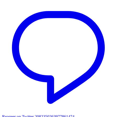
Reageer op Twitter 2082350263977861474