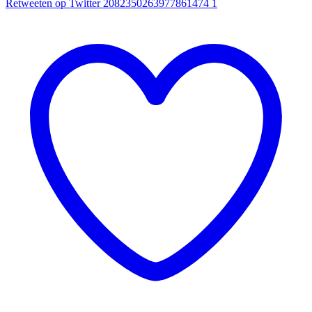
Retweeten op Twitter 2082350263977861474
1