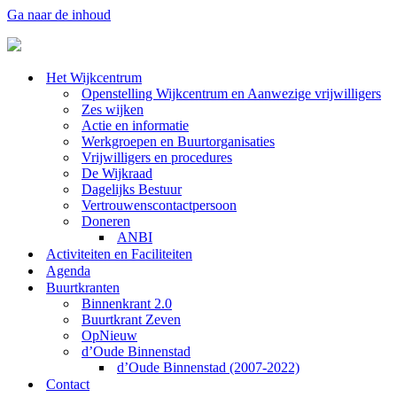
Ga naar de inhoud
Het Wijkcentrum
Openstelling Wijkcentrum en Aanwezige vrijwilligers
Zes wijken
Actie en informatie
Werkgroepen en Buurtorganisaties
Vrijwilligers en procedures
De Wijkraad
Dagelijks Bestuur
Vertrouwenscontactpersoon
Doneren
ANBI
Activiteiten en Faciliteiten
Agenda
Buurtkranten
Binnenkrant 2.0
Buurtkrant Zeven
OpNieuw
d’Oude Binnenstad
d’Oude Binnenstad (2007-2022)
Contact