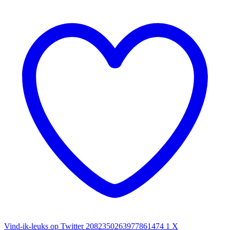
Vind-ik-leuks op Twitter 2082350263977861474
1
X