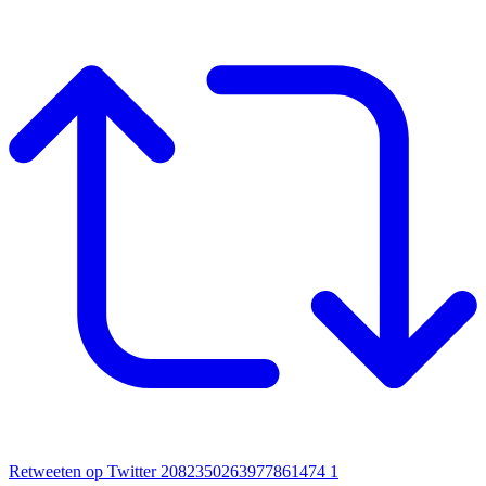
Retweeten op Twitter 2082350263977861474
1