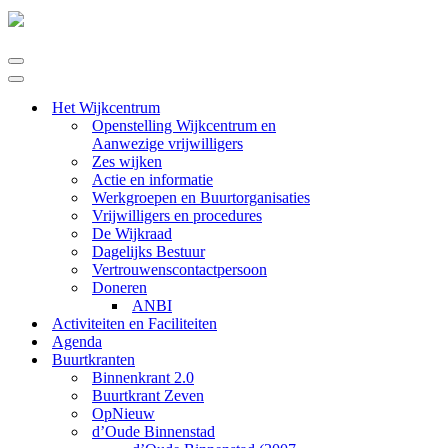
Navigatie
Menu
Navigatie
Menu
Het Wijkcentrum
Openstelling Wijkcentrum en
Aanwezige vrijwilligers
Zes wijken
Actie en informatie
Werkgroepen en Buurtorganisaties
Vrijwilligers en procedures
De Wijkraad
Dagelijks Bestuur
Vertrouwenscontactpersoon
Doneren
ANBI
Activiteiten en Faciliteiten
Agenda
Buurtkranten
Binnenkrant 2.0
Buurtkrant Zeven
OpNieuw
d’Oude Binnenstad