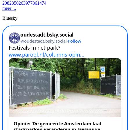
2082350263977861474
meer ...
Bluesky