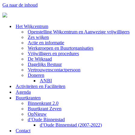
Ga naar de inhoud
Het Wijkcentrum
Openstelling Wijkcentrum en Aanwezige vrijwilligers
Zes wijken
Actie en informatie
Werkgroepen en Buurtorganisaties
Vrijwilligers en procedures
De Wijkraad
Dagelijks Bestuur
Vertrouwenscontactpersoon
Doneren
ANBI
Activiteiten en Faciliteiten
Agenda
Buurtkranten
Binnenkrant 2.0
Buurtkrant Zeven
OpNieuw
d’Oude Binnenstad
d’Oude Binnenstad (2007-2022)
Contact