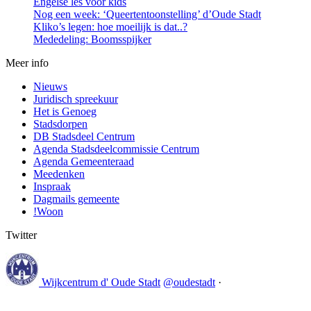
Engelse les voor kids
Nog een week: ‘Queertentoonstelling’ d’Oude Stadt
Kliko’s legen: hoe moeilijk is dat..?
Mededeling: Boomsspijker
Meer info
Nieuws
Juridisch spreekuur
Het is Genoeg
Stadsdorpen
DB Stadsdeel Centrum
Agenda Stadsdeelcommissie Centrum
Agenda Gemeenteraad
Meedenken
Inspraak
Dagmails gemeente
!Woon
Twitter
Wijkcentrum d' Oude Stadt
@oudestadt
·