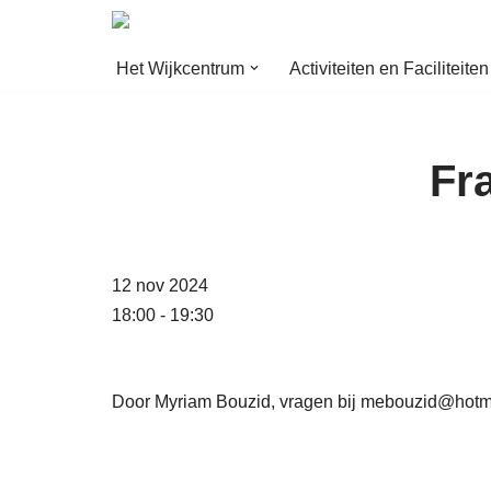
Ga
Het Wijkcentrum
Activiteiten en Faciliteiten
naar
de
inhoud
Fr
12 nov 2024
18:00 - 19:30
Door Myriam Bouzid, vragen bij mebouzid@hotm