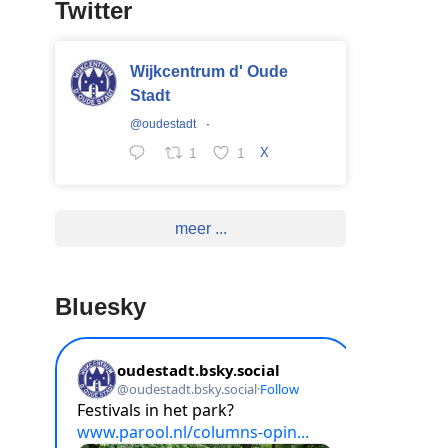
Twitter
Wijkcentrum d' Oude
Stadt
@oudestadt
·
1
1
X
meer ...
Bluesky