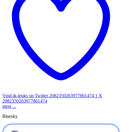
Vind-ik-leuks op Twitter 2082350263977861474
1
X
2082350263977861474
meer ...
Bluesky