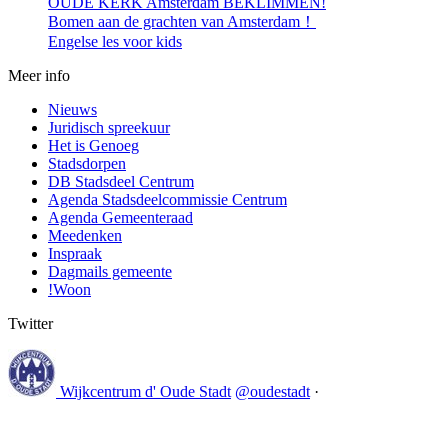
OUDE KERK Amsterdam BEKLIMMEN!
Bomen aan de grachten van Amsterdam！
Engelse les voor kids
Meer info
Nieuws
Juridisch spreekuur
Het is Genoeg
Stadsdorpen
DB Stadsdeel Centrum
Agenda Stadsdeelcommissie Centrum
Agenda Gemeenteraad
Meedenken
Inspraak
Dagmails gemeente
!Woon
Twitter
Wijkcentrum d' Oude Stadt
@oudestadt
·