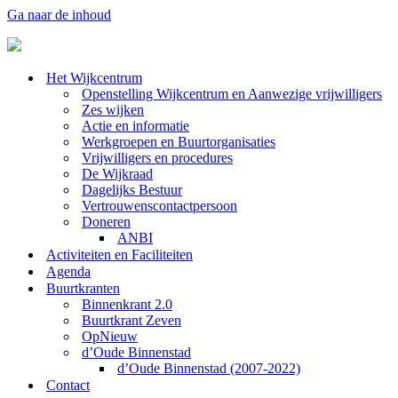
Ga naar de inhoud
Het Wijkcentrum
Openstelling Wijkcentrum en Aanwezige vrijwilligers
Zes wijken
Actie en informatie
Werkgroepen en Buurtorganisaties
Vrijwilligers en procedures
De Wijkraad
Dagelijks Bestuur
Vertrouwenscontactpersoon
Doneren
ANBI
Activiteiten en Faciliteiten
Agenda
Buurtkranten
Binnenkrant 2.0
Buurtkrant Zeven
OpNieuw
d’Oude Binnenstad
d’Oude Binnenstad (2007-2022)
Contact