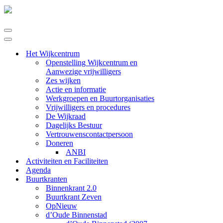
Navigatie
Menu
Navigatie
Menu
Het Wijkcentrum
Openstelling Wijkcentrum en
Aanwezige vrijwilligers
Zes wijken
Actie en informatie
Werkgroepen en Buurtorganisaties
Vrijwilligers en procedures
De Wijkraad
Dagelijks Bestuur
Vertrouwenscontactpersoon
Doneren
ANBI
Activiteiten en Faciliteiten
Agenda
Buurtkranten
Binnenkrant 2.0
Buurtkrant Zeven
OpNieuw
d’Oude Binnenstad