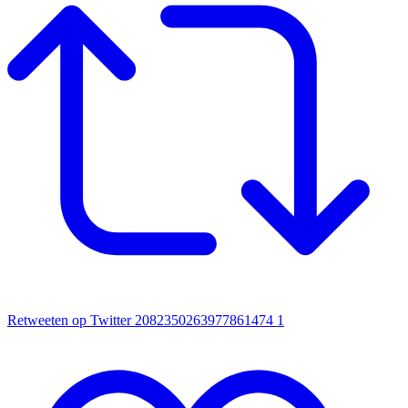
Retweeten op Twitter 2082350263977861474
1