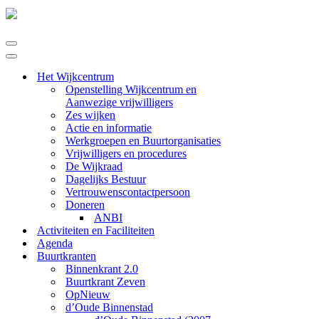
Navigatie
Menu
Navigatie
Menu
Het Wijkcentrum
Openstelling Wijkcentrum en
Aanwezige vrijwilligers
Zes wijken
Actie en informatie
Werkgroepen en Buurtorganisaties
Vrijwilligers en procedures
De Wijkraad
Dagelijks Bestuur
Vertrouwenscontactpersoon
Doneren
ANBI
Activiteiten en Faciliteiten
Agenda
Buurtkranten
Binnenkrant 2.0
Buurtkrant Zeven
OpNieuw
d’Oude Binnenstad