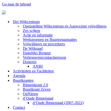
Ga naar de inhoud
Het Wijkcentrum
Openstelling Wijkcentrum en Aanwezige vrijwilligers
Zes wijken
Actie en informatie
Werkgroepen en Buurtorganisaties
Vrijwilligers en procedures
De Wijkraad
Dagelijks Bestuur
Vertrouwenscontactpersoon
Doneren
ANBI
Activiteiten en Faciliteiten
Agenda
Buurtkranten
Binnenkrant 2.0
Buurtkrant Zeven
OpNieuw
d’Oude Binnenstad
d’Oude Binnenstad (2007-2022)
Contact