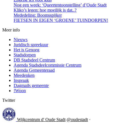
Nog een week: ‘Queertentoonstelling’ d’Oude Stadt
Kliko’s legen: hoe moeilijk is dat..?
Mededeling: Boomsspijker
FIETSEN IN EIGEN ‘GROENE’ TUINDORPEN!
Meer info
Nieuws
Juridisch spreekuur
Het is Genoeg
Stadsdorpen
DB Stadsdeel Centrum
Agenda Stadsdeelcommissie Centrum
Agenda Gemeenteraad
Meedenken
Inspraak
Dagmails gemeente
!Woon
Twitter
Wijkcentrum d' Oude Stadt
@oudestadt
·