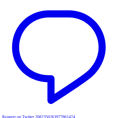
Reageer op Twitter 2082350263977861474