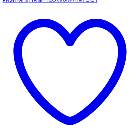
Retweeten op Twitter 2082350263977861474
1