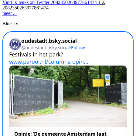
Vind-ik-leuks op Twitter 2082350263977861474
1
X
2082350263977861474
meer ...
Bluesky