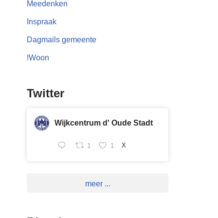
Meedenken
Inspraak
Dagmails gemeente
!Woon
Twitter
Wijkcentrum d' Oude Stadt
1
1
X
meer ...