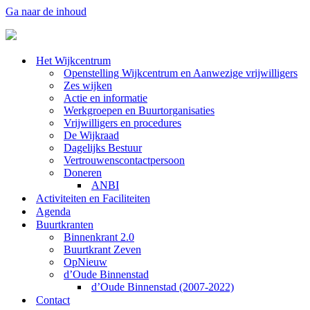
Ga naar de inhoud
Het Wijkcentrum
Openstelling Wijkcentrum en Aanwezige vrijwilligers
Zes wijken
Actie en informatie
Werkgroepen en Buurtorganisaties
Vrijwilligers en procedures
De Wijkraad
Dagelijks Bestuur
Vertrouwenscontactpersoon
Doneren
ANBI
Activiteiten en Faciliteiten
Agenda
Buurtkranten
Binnenkrant 2.0
Buurtkrant Zeven
OpNieuw
d’Oude Binnenstad
d’Oude Binnenstad (2007-2022)
Contact