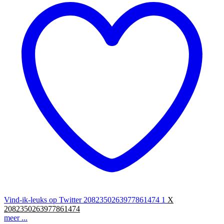
Vind-ik-leuks op Twitter 2082350263977861474
1
X
2082350263977861474
meer ...