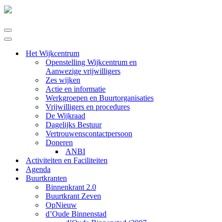
Navigatie
Menu
Navigatie
Menu
Het Wijkcentrum
Openstelling Wijkcentrum en
Aanwezige vrijwilligers
Zes wijken
Actie en informatie
Werkgroepen en Buurtorganisaties
Vrijwilligers en procedures
De Wijkraad
Dagelijks Bestuur
Vertrouwenscontactpersoon
Doneren
ANBI
Activiteiten en Faciliteiten
Agenda
Buurtkranten
Binnenkrant 2.0
Buurtkrant Zeven
OpNieuw
d’Oude Binnenstad