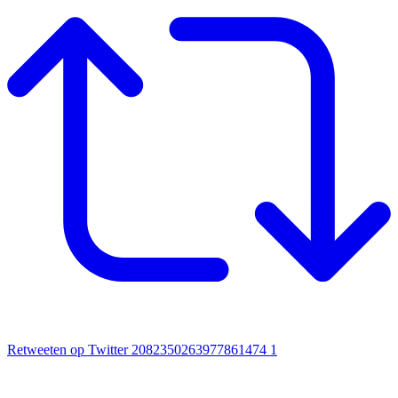
Retweeten op Twitter 2082350263977861474
1