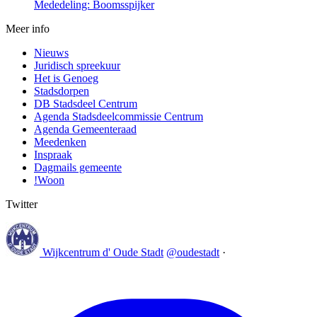
Mededeling: Boomsspijker
Meer info
Nieuws
Juridisch spreekuur
Het is Genoeg
Stadsdorpen
DB Stadsdeel Centrum
Agenda Stadsdeelcommissie Centrum
Agenda Gemeenteraad
Meedenken
Inspraak
Dagmails gemeente
!Woon
Twitter
Wijkcentrum d' Oude Stadt
@oudestadt
·