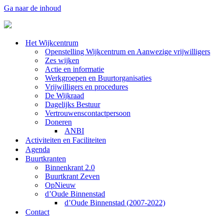
Ga naar de inhoud
Het Wijkcentrum
Openstelling Wijkcentrum en Aanwezige vrijwilligers
Zes wijken
Actie en informatie
Werkgroepen en Buurtorganisaties
Vrijwilligers en procedures
De Wijkraad
Dagelijks Bestuur
Vertrouwenscontactpersoon
Doneren
ANBI
Activiteiten en Faciliteiten
Agenda
Buurtkranten
Binnenkrant 2.0
Buurtkrant Zeven
OpNieuw
d’Oude Binnenstad
d’Oude Binnenstad (2007-2022)
Contact