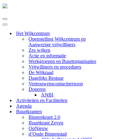
Navigatie
Menu
Navigatie
Menu
Het Wijkcentrum
Openstelling Wijkcentrum en
Aanwezige vrijwilligers
Zes wijken
Actie en informatie
Werkgroepen en Buurtorganisaties
Vrijwilligers en procedures
De Wijkraad
Dagelijks Bestuur
Vertrouwenscontactpersoon
Doneren
ANBI
Activiteiten en Faciliteiten
Agenda
Buurtkranten
Binnenkrant 2.0
Buurtkrant Zeven
OpNieuw
d’Oude Binnenstad