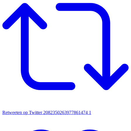
Retweeten op Twitter 2082350263977861474
1