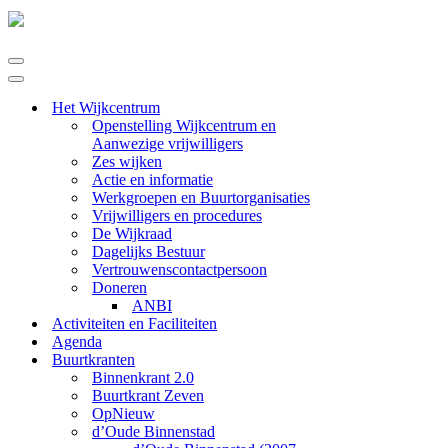
Navigatie
Menu
Navigatie
Menu
Het Wijkcentrum
Openstelling Wijkcentrum en
Aanwezige vrijwilligers
Zes wijken
Actie en informatie
Werkgroepen en Buurtorganisaties
Vrijwilligers en procedures
De Wijkraad
Dagelijks Bestuur
Vertrouwenscontactpersoon
Doneren
ANBI
Activiteiten en Faciliteiten
Agenda
Buurtkranten
Binnenkrant 2.0
Buurtkrant Zeven
OpNieuw
d’Oude Binnenstad