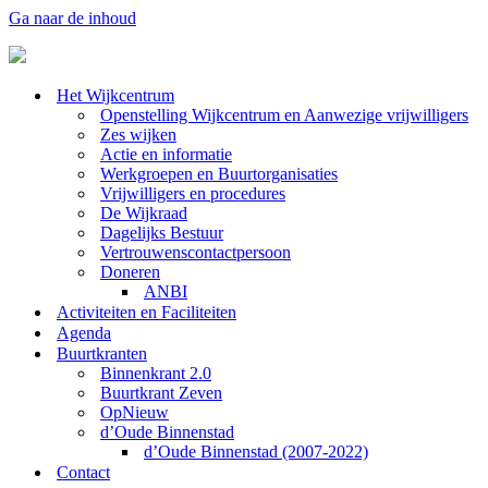
Ga naar de inhoud
Het Wijkcentrum
Openstelling Wijkcentrum en Aanwezige vrijwilligers
Zes wijken
Actie en informatie
Werkgroepen en Buurtorganisaties
Vrijwilligers en procedures
De Wijkraad
Dagelijks Bestuur
Vertrouwenscontactpersoon
Doneren
ANBI
Activiteiten en Faciliteiten
Agenda
Buurtkranten
Binnenkrant 2.0
Buurtkrant Zeven
OpNieuw
d’Oude Binnenstad
d’Oude Binnenstad (2007-2022)
Contact