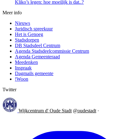
Kliko’s legen: hoe moeilijk is dat..?
Meer info
Nieuws
Juridisch spreekuur
Het is Genoeg
Stadsdorpen
DB Stadsdeel Centrum
Agenda Stadsdeelcommissie Centrum
Agenda Gemeenteraad
Meedenken
Inspraak
Dagmails gemeente
!Woon
Twitter
Wijkcentrum d' Oude Stadt
@oudestadt
·