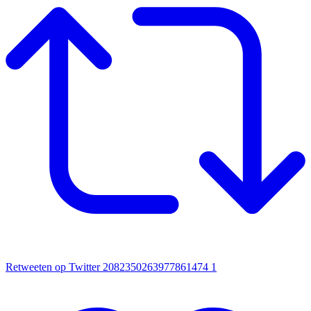
Retweeten op Twitter 2082350263977861474
1