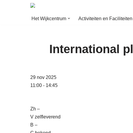
Ga
Het Wijkcentrum
Activiteiten en Faciliteiten
naar
de
inhoud
International p
29 nov 2025
11:00 - 14:45
Zh –
V zelfleverend
B –
C bekend