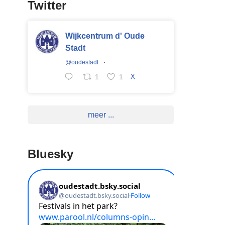
Twitter
Wijkcentrum d' Oude
Stadt
@oudestadt
·
1
1
X
meer ...
Bluesky