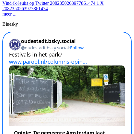
Vind-ik-leuks op Twitter 2082350263977861474
1
X
2082350263977861474
meer ...
Bluesky