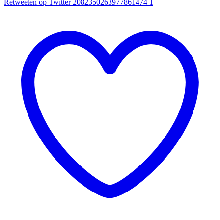
Retweeten op Twitter 2082350263977861474
1