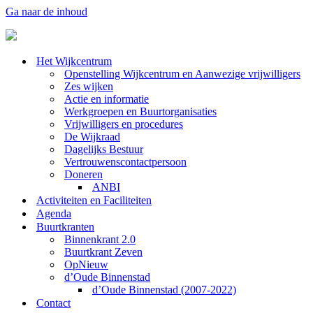
Ga naar de inhoud
Het Wijkcentrum
Openstelling Wijkcentrum en Aanwezige vrijwilligers
Zes wijken
Actie en informatie
Werkgroepen en Buurtorganisaties
Vrijwilligers en procedures
De Wijkraad
Dagelijks Bestuur
Vertrouwenscontactpersoon
Doneren
ANBI
Activiteiten en Faciliteiten
Agenda
Buurtkranten
Binnenkrant 2.0
Buurtkrant Zeven
OpNieuw
d’Oude Binnenstad
d’Oude Binnenstad (2007-2022)
Contact