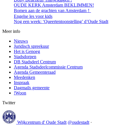
OUDE KERK Amsterdam BEKLIMMEN!
Bomen aan de grachten van Amsterdam！
Engelse les voor kids
Nog een week: ‘Queertentoonstelling’ d’Oude Stadt
Meer info
Nieuws
Juridisch spreekuur
Het is Genoeg
Stadsdorpen
DB Stadsdeel Centrum
Agenda Stadsdeelcommissie Centrum
Agenda Gemeenteraad
Meedenken
Inspraak
Dagmails gemeente
!Woon
Twitter
Wijkcentrum d' Oude Stadt
@oudestadt
·