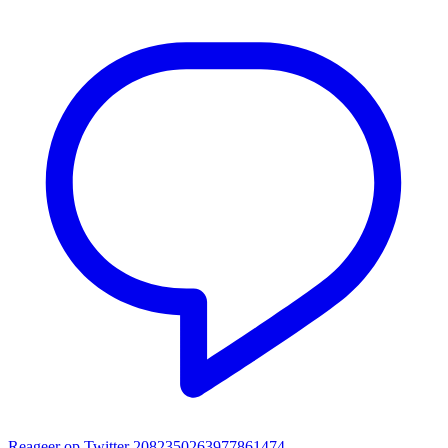
Reageer op Twitter 2082350263977861474