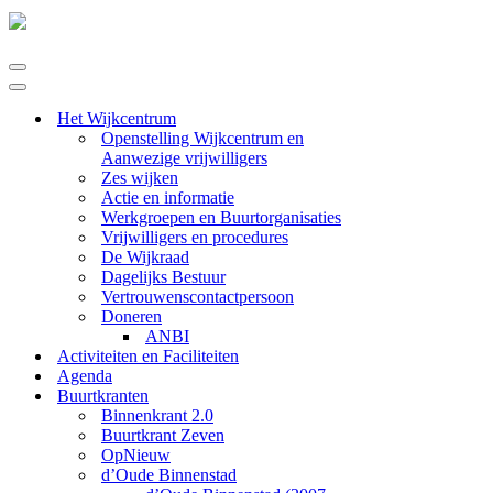
Navigatie
Menu
Navigatie
Menu
Het Wijkcentrum
Openstelling Wijkcentrum en
Aanwezige vrijwilligers
Zes wijken
Actie en informatie
Werkgroepen en Buurtorganisaties
Vrijwilligers en procedures
De Wijkraad
Dagelijks Bestuur
Vertrouwenscontactpersoon
Doneren
ANBI
Activiteiten en Faciliteiten
Agenda
Buurtkranten
Binnenkrant 2.0
Buurtkrant Zeven
OpNieuw
d’Oude Binnenstad