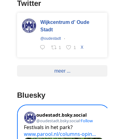
Twitter
Wijkcentrum d' Oude
Stadt
@oudestadt
·
1
1
X
meer ...
Bluesky