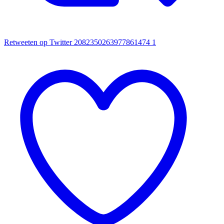
Retweeten op Twitter 2082350263977861474
1