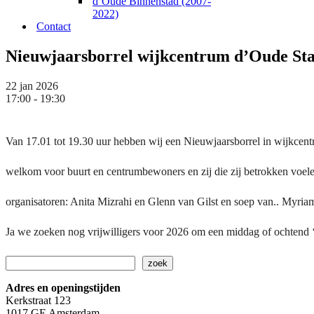
d’Oude Binnenstad (2007-
2022)
Contact
Nieuwjaarsborrel wijkcentrum d’Oude St
22 jan 2026
17:00 - 19:30
Van 17.01 tot 19.30 uur hebben wij een Nieuwjaarsborrel in wijkcen
welkom voor buurt en centrumbewoners en zij die zij betrokken voele
organisatoren: Anita Mizrahi en Glenn van Gilst en soep van.. Myriam
Ja we zoeken nog vrijwilligers voor 2026 om een middag of ochtend ‘
Zoeken
zoek
Adres en openingstijden
Kerkstraat 123
1017 GE Amsterdam