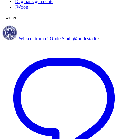
Dagmails gemeente
!Woon
Twitter
Wijkcentrum d' Oude Stadt
@oudestadt
·