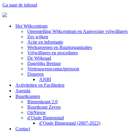
Ga naar de inhoud
Het Wijkcentrum
Openstelling Wijkcentrum en Aanwezige vrijwilligers
Zes wijken
Actie en informatie
Werkgroepen en Buurtorganisaties
Vrijwilligers en procedures
De Wijkraad
Dagelijks Bestuur
Vertrouwenscontactpersoon
Doneren
ANBI
Activiteiten en Faciliteiten
Agenda
Buurtkranten
Binnenkrant 2.0
Buurtkrant Zeven
OpNieuw
d’Oude Binnenstad
d’Oude Binnenstad (2007-2022)
Contact