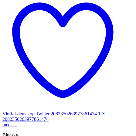
Vind-ik-leuks op Twitter 2082350263977861474
1
X
2082350263977861474
meer ...
Bluesky