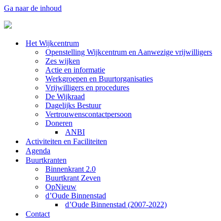
Ga naar de inhoud
Het Wijkcentrum
Openstelling Wijkcentrum en Aanwezige vrijwilligers
Zes wijken
Actie en informatie
Werkgroepen en Buurtorganisaties
Vrijwilligers en procedures
De Wijkraad
Dagelijks Bestuur
Vertrouwenscontactpersoon
Doneren
ANBI
Activiteiten en Faciliteiten
Agenda
Buurtkranten
Binnenkrant 2.0
Buurtkrant Zeven
OpNieuw
d’Oude Binnenstad
d’Oude Binnenstad (2007-2022)
Contact