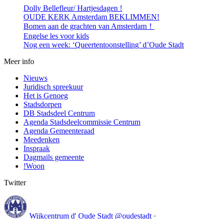
Dolly Bellefleur/ Hartjesdagen !
OUDE KERK Amsterdam BEKLIMMEN!
Bomen aan de grachten van Amsterdam！
Engelse les voor kids
Nog een week: ‘Queertentoonstelling’ d’Oude Stadt
Meer info
Nieuws
Juridisch spreekuur
Het is Genoeg
Stadsdorpen
DB Stadsdeel Centrum
Agenda Stadsdeelcommissie Centrum
Agenda Gemeenteraad
Meedenken
Inspraak
Dagmails gemeente
!Woon
Twitter
Wijkcentrum d' Oude Stadt
@oudestadt
·