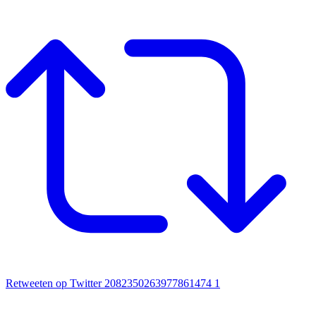
Retweeten op Twitter 2082350263977861474
1