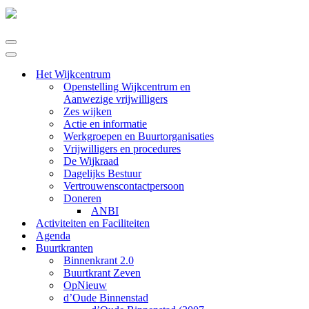
Navigatie
Menu
Navigatie
Menu
Het Wijkcentrum
Openstelling Wijkcentrum en
Aanwezige vrijwilligers
Zes wijken
Actie en informatie
Werkgroepen en Buurtorganisaties
Vrijwilligers en procedures
De Wijkraad
Dagelijks Bestuur
Vertrouwenscontactpersoon
Doneren
ANBI
Activiteiten en Faciliteiten
Agenda
Buurtkranten
Binnenkrant 2.0
Buurtkrant Zeven
OpNieuw
d’Oude Binnenstad