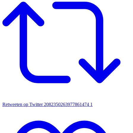
Retweeten op Twitter 2082350263977861474
1