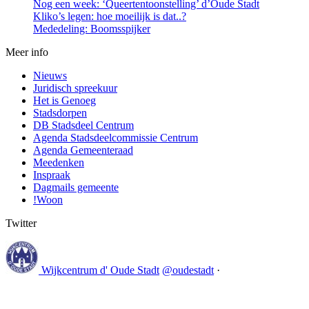
Nog een week: ‘Queertentoonstelling’ d’Oude Stadt
Kliko’s legen: hoe moeilijk is dat..?
Mededeling: Boomsspijker
Meer info
Nieuws
Juridisch spreekuur
Het is Genoeg
Stadsdorpen
DB Stadsdeel Centrum
Agenda Stadsdeelcommissie Centrum
Agenda Gemeenteraad
Meedenken
Inspraak
Dagmails gemeente
!Woon
Twitter
Wijkcentrum d' Oude Stadt
@oudestadt
·