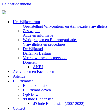
Ga naar de inhoud
Het Wijkcentrum
Openstelling Wijkcentrum en Aanwezige vrijwilligers
Zes wijken
Actie en informatie
Werkgroepen en Buurtorganisaties
Vrijwilligers en procedures
De Wijkraad
Dagelijks Bestuur
Vertrouwenscontactpersoon
Doneren
ANBI
Activiteiten en Faciliteiten
Agenda
Buurtkranten
Binnenkrant 2.0
Buurtkrant Zeven
OpNieuw
d’Oude Binnenstad
d’Oude Binnenstad (2007-2022)
Contact