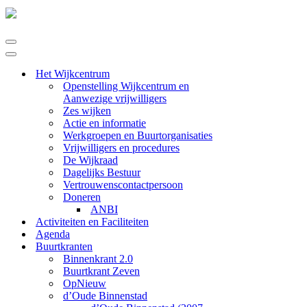
Navigatie
Menu
Navigatie
Menu
Het Wijkcentrum
Openstelling Wijkcentrum en
Aanwezige vrijwilligers
Zes wijken
Actie en informatie
Werkgroepen en Buurtorganisaties
Vrijwilligers en procedures
De Wijkraad
Dagelijks Bestuur
Vertrouwenscontactpersoon
Doneren
ANBI
Activiteiten en Faciliteiten
Agenda
Buurtkranten
Binnenkrant 2.0
Buurtkrant Zeven
OpNieuw
d’Oude Binnenstad