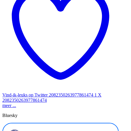
Vind-ik-leuks op Twitter 2082350263977861474
1
X
2082350263977861474
meer ...
Bluesky