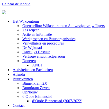
Ga naar de inhoud
Het Wijkcentrum
Openstelling Wijkcentrum en Aanwezige vrijwilligers
Zes wijken
Actie en informatie
Werkgroepen en Buurtorganisaties
Vrijwilligers en procedures
De Wijkraad
Dagelijks Bestuur
Vertrouwenscontactpersoon
Doneren
ANBI
Activiteiten en Faciliteiten
Agenda
Buurtkranten
Binnenkrant 2.0
Buurtkrant Zeven
OpNieuw
d’Oude Binnenstad
d’Oude Binnenstad (2007-2022)
Contact