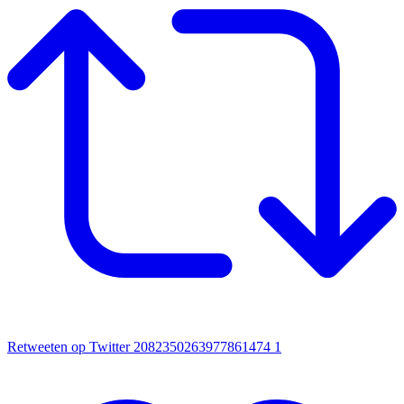
Retweeten op Twitter 2082350263977861474
1