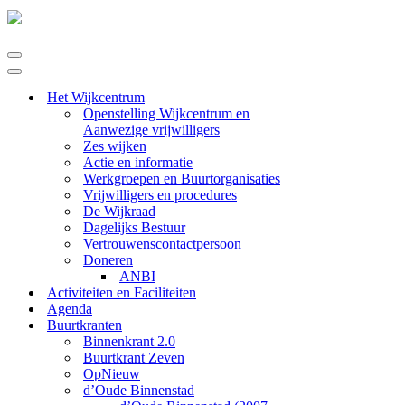
Navigatie
Menu
Navigatie
Menu
Het Wijkcentrum
Openstelling Wijkcentrum en
Aanwezige vrijwilligers
Zes wijken
Actie en informatie
Werkgroepen en Buurtorganisaties
Vrijwilligers en procedures
De Wijkraad
Dagelijks Bestuur
Vertrouwenscontactpersoon
Doneren
ANBI
Activiteiten en Faciliteiten
Agenda
Buurtkranten
Binnenkrant 2.0
Buurtkrant Zeven
OpNieuw
d’Oude Binnenstad