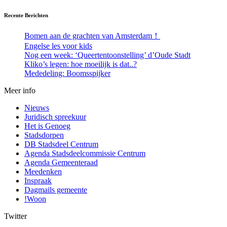
Recente Berichten
Bomen aan de grachten van Amsterdam！
Engelse les voor kids
Nog een week: ‘Queertentoonstelling’ d’Oude Stadt
Kliko’s legen: hoe moeilijk is dat..?
Mededeling: Boomsspijker
Meer info
Nieuws
Juridisch spreekuur
Het is Genoeg
Stadsdorpen
DB Stadsdeel Centrum
Agenda Stadsdeelcommissie Centrum
Agenda Gemeenteraad
Meedenken
Inspraak
Dagmails gemeente
!Woon
Twitter