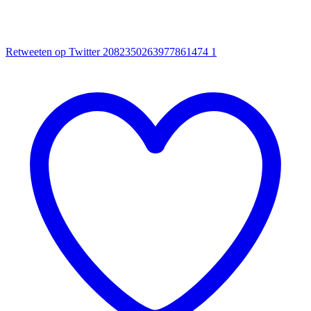
Retweeten op Twitter 2082350263977861474
1