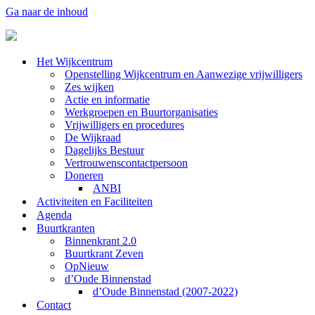
Ga naar de inhoud
Het Wijkcentrum
Openstelling Wijkcentrum en Aanwezige vrijwilligers
Zes wijken
Actie en informatie
Werkgroepen en Buurtorganisaties
Vrijwilligers en procedures
De Wijkraad
Dagelijks Bestuur
Vertrouwenscontactpersoon
Doneren
ANBI
Activiteiten en Faciliteiten
Agenda
Buurtkranten
Binnenkrant 2.0
Buurtkrant Zeven
OpNieuw
d’Oude Binnenstad
d’Oude Binnenstad (2007-2022)
Contact