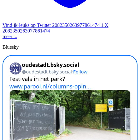
Vind-ik-leuks op Twitter 2082350263977861474
1
X
2082350263977861474
meer ...
Bluesky