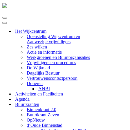
Navigatie
Menu
Navigatie
Menu
Het Wijkcentrum
Openstelling Wijkcentrum en
Aanwezige vrijwilligers
Zes wijken
Actie en informatie
Werkgroepen en Buurtorganisaties
Vrijwilligers en procedures
De Wijkraad
Dagelijks Bestuur
Vertrouwenscontactpersoon
Doneren
ANBI
Activiteiten en Faciliteiten
Agenda
Buurtkranten
Binnenkrant 2.0
Buurtkrant Zeven
OpNieuw
d’Oude Binnenstad