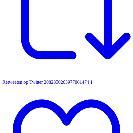
Retweeten op Twitter 2082350263977861474
1