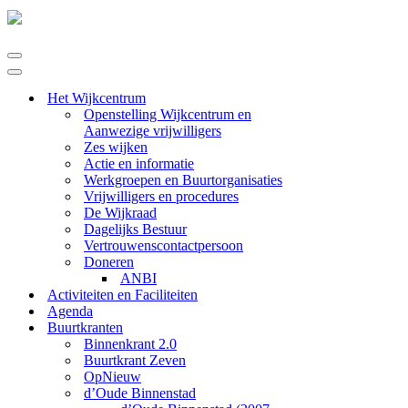
Navigatie
Menu
Navigatie
Menu
Het Wijkcentrum
Openstelling Wijkcentrum en
Aanwezige vrijwilligers
Zes wijken
Actie en informatie
Werkgroepen en Buurtorganisaties
Vrijwilligers en procedures
De Wijkraad
Dagelijks Bestuur
Vertrouwenscontactpersoon
Doneren
ANBI
Activiteiten en Faciliteiten
Agenda
Buurtkranten
Binnenkrant 2.0
Buurtkrant Zeven
OpNieuw
d’Oude Binnenstad