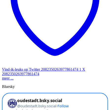
Vind-ik-leuks op Twitter 2082350263977861474
1
X
2082350263977861474
meer ...
Bluesky