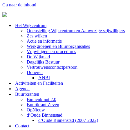
Ga naar de inhoud
Het Wijkcentrum
Openstelling Wijkcentrum en Aanwezige vrijwilligers
Zes wijken
Actie en informatie
Werkgroepen en Buurtorganisaties
Vrijwilligers en procedures
De Wijkraad
Dagelijks Bestuur
Vertrouwenscontactpersoon
Doneren
ANBI
Activiteiten en Faciliteiten
Agenda
Buurtkranten
Binnenkrant 2.0
Buurtkrant Zeven
OpNieuw
d’Oude Binnenstad
d’Oude Binnenstad (2007-2022)
Contact