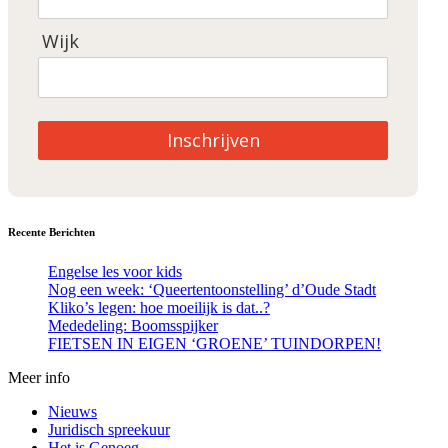
Wijk
Inschrijven
Recente Berichten
Engelse les voor kids
Nog een week: ‘Queertentoonstelling’ d’Oude Stadt
Kliko’s legen: hoe moeilijk is dat..?
Mededeling: Boomsspijker
FIETSEN IN EIGEN ‘GROENE’ TUINDORPEN!
Meer info
Nieuws
Juridisch spreekuur
Het is Genoeg