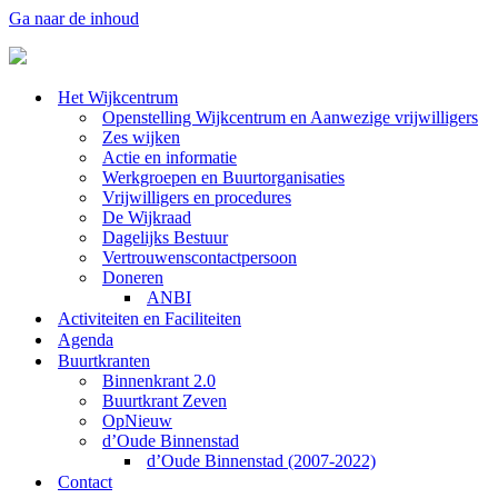
Ga naar de inhoud
Het Wijkcentrum
Openstelling Wijkcentrum en Aanwezige vrijwilligers
Zes wijken
Actie en informatie
Werkgroepen en Buurtorganisaties
Vrijwilligers en procedures
De Wijkraad
Dagelijks Bestuur
Vertrouwenscontactpersoon
Doneren
ANBI
Activiteiten en Faciliteiten
Agenda
Buurtkranten
Binnenkrant 2.0
Buurtkrant Zeven
OpNieuw
d’Oude Binnenstad
d’Oude Binnenstad (2007-2022)
Contact