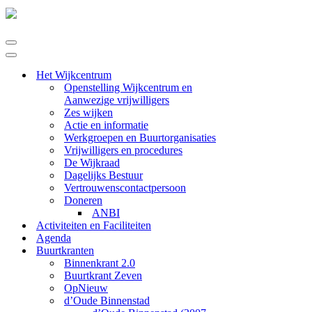
Navigatie
Menu
Navigatie
Menu
Het Wijkcentrum
Openstelling Wijkcentrum en
Aanwezige vrijwilligers
Zes wijken
Actie en informatie
Werkgroepen en Buurtorganisaties
Vrijwilligers en procedures
De Wijkraad
Dagelijks Bestuur
Vertrouwenscontactpersoon
Doneren
ANBI
Activiteiten en Faciliteiten
Agenda
Buurtkranten
Binnenkrant 2.0
Buurtkrant Zeven
OpNieuw
d’Oude Binnenstad