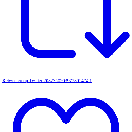
Retweeten op Twitter 2082350263977861474
1