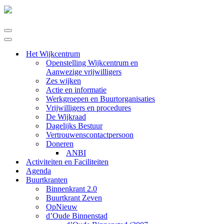
Navigatie
Menu
Navigatie
Menu
Het Wijkcentrum
Openstelling Wijkcentrum en
Aanwezige vrijwilligers
Zes wijken
Actie en informatie
Werkgroepen en Buurtorganisaties
Vrijwilligers en procedures
De Wijkraad
Dagelijks Bestuur
Vertrouwenscontactpersoon
Doneren
ANBI
Activiteiten en Faciliteiten
Agenda
Buurtkranten
Binnenkrant 2.0
Buurtkrant Zeven
OpNieuw
d’Oude Binnenstad