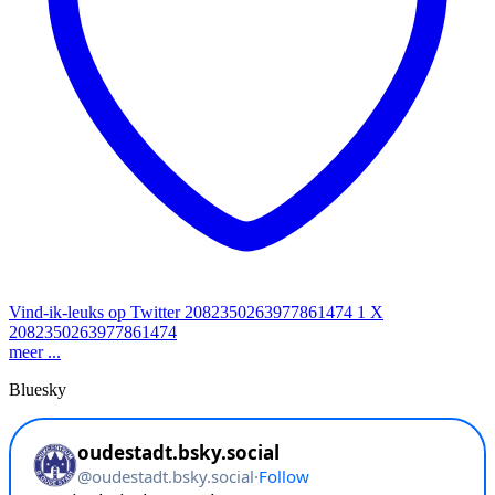
Vind-ik-leuks op Twitter 2082350263977861474
1
X
2082350263977861474
meer ...
Bluesky