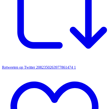
Retweeten op Twitter 2082350263977861474
1