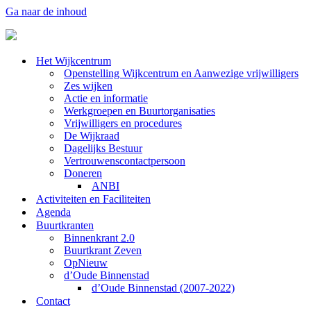
Ga naar de inhoud
Het Wijkcentrum
Openstelling Wijkcentrum en Aanwezige vrijwilligers
Zes wijken
Actie en informatie
Werkgroepen en Buurtorganisaties
Vrijwilligers en procedures
De Wijkraad
Dagelijks Bestuur
Vertrouwenscontactpersoon
Doneren
ANBI
Activiteiten en Faciliteiten
Agenda
Buurtkranten
Binnenkrant 2.0
Buurtkrant Zeven
OpNieuw
d’Oude Binnenstad
d’Oude Binnenstad (2007-2022)
Contact