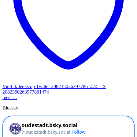
Vind-ik-leuks op Twitter 2082350263977861474
1
X
2082350263977861474
meer ...
Bluesky