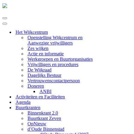
Navigatie
Menu
Navigatie
Menu
Het Wijkcentrum
Openstelling Wijkcentrum en
Aanwezige vrijwilligers
Zes wijken
Actie en informatie
Werkgroepen en Buurtorganisaties
Vrijwilligers en procedures
De Wijkraad
Dagelijks Bestuur
Vertrouwenscontactpersoon
Doneren
ANBI
Activiteiten en Faciliteiten
Agenda
Buurtkranten
Binnenkrant 2.0
Buurtkrant Zeven
OpNieuw
d’Oude Binnenstad