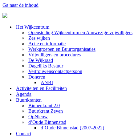
Ga naar de inhoud
Het Wijkcentrum
Openstelling Wijkcentrum en Aanwezige vrijwilligers
Zes wijken
Actie en informatie
Werkgroepen en Buurtorganisaties
Vrijwilligers en procedures
De Wijkraad
Dagelijks Bestuur
Vertrouwenscontactpersoon
Doneren
ANBI
Activiteiten en Faciliteiten
Agenda
Buurtkranten
Binnenkrant 2.0
Buurtkrant Zeven
OpNieuw
d’Oude Binnenstad
d’Oude Binnenstad (2007-2022)
Contact