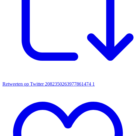
Retweeten op Twitter 2082350263977861474
1