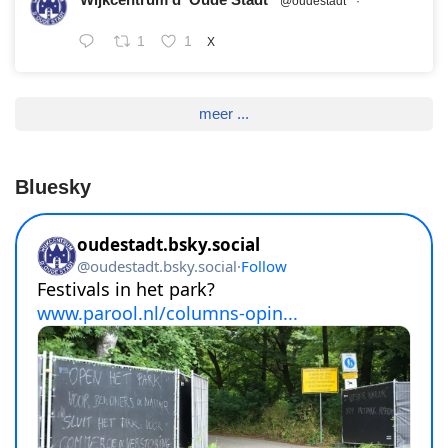
@oudestadt
·
1
1
X
meer ...
Bluesky