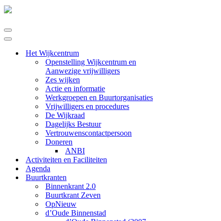
Navigatie
Menu
Navigatie
Menu
Het Wijkcentrum
Openstelling Wijkcentrum en
Aanwezige vrijwilligers
Zes wijken
Actie en informatie
Werkgroepen en Buurtorganisaties
Vrijwilligers en procedures
De Wijkraad
Dagelijks Bestuur
Vertrouwenscontactpersoon
Doneren
ANBI
Activiteiten en Faciliteiten
Agenda
Buurtkranten
Binnenkrant 2.0
Buurtkrant Zeven
OpNieuw
d’Oude Binnenstad