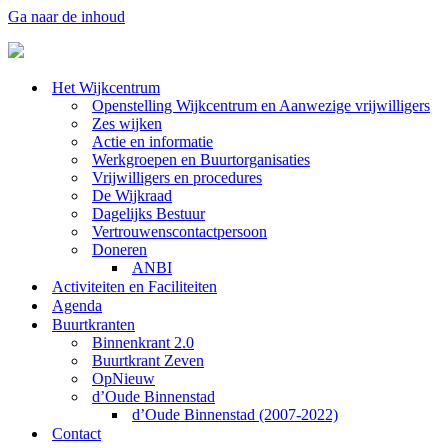
Ga naar de inhoud
Het Wijkcentrum
Openstelling Wijkcentrum en Aanwezige vrijwilligers
Zes wijken
Actie en informatie
Werkgroepen en Buurtorganisaties
Vrijwilligers en procedures
De Wijkraad
Dagelijks Bestuur
Vertrouwenscontactpersoon
Doneren
ANBI
Activiteiten en Faciliteiten
Agenda
Buurtkranten
Binnenkrant 2.0
Buurtkrant Zeven
OpNieuw
d’Oude Binnenstad
d’Oude Binnenstad (2007-2022)
Contact