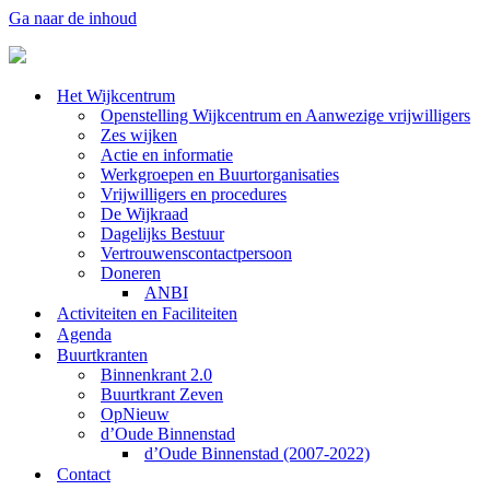
Ga naar de inhoud
Het Wijkcentrum
Openstelling Wijkcentrum en Aanwezige vrijwilligers
Zes wijken
Actie en informatie
Werkgroepen en Buurtorganisaties
Vrijwilligers en procedures
De Wijkraad
Dagelijks Bestuur
Vertrouwenscontactpersoon
Doneren
ANBI
Activiteiten en Faciliteiten
Agenda
Buurtkranten
Binnenkrant 2.0
Buurtkrant Zeven
OpNieuw
d’Oude Binnenstad
d’Oude Binnenstad (2007-2022)
Contact