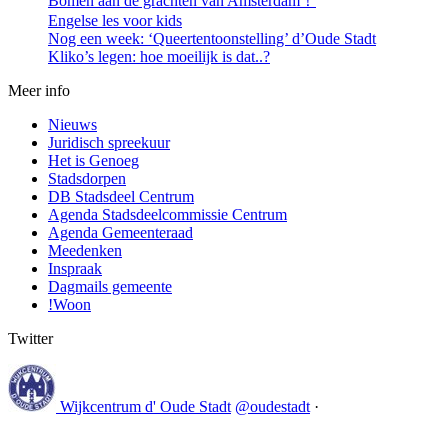
Bomen aan de grachten van Amsterdam！
Engelse les voor kids
Nog een week: ‘Queertentoonstelling’ d’Oude Stadt
Kliko’s legen: hoe moeilijk is dat..?
Meer info
Nieuws
Juridisch spreekuur
Het is Genoeg
Stadsdorpen
DB Stadsdeel Centrum
Agenda Stadsdeelcommissie Centrum
Agenda Gemeenteraad
Meedenken
Inspraak
Dagmails gemeente
!Woon
Twitter
Wijkcentrum d' Oude Stadt
@oudestadt
·