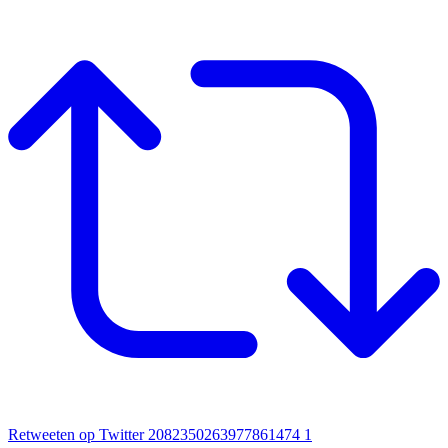
Retweeten op Twitter 2082350263977861474
1