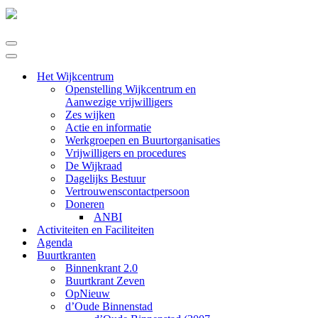
Navigatie
Menu
Navigatie
Menu
Het Wijkcentrum
Openstelling Wijkcentrum en
Aanwezige vrijwilligers
Zes wijken
Actie en informatie
Werkgroepen en Buurtorganisaties
Vrijwilligers en procedures
De Wijkraad
Dagelijks Bestuur
Vertrouwenscontactpersoon
Doneren
ANBI
Activiteiten en Faciliteiten
Agenda
Buurtkranten
Binnenkrant 2.0
Buurtkrant Zeven
OpNieuw
d’Oude Binnenstad