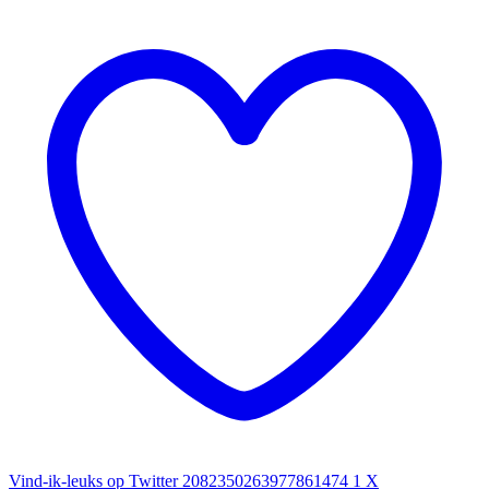
Vind-ik-leuks op Twitter 2082350263977861474
1
X