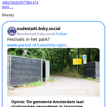
2082350263977861474
meer ...
Bluesky