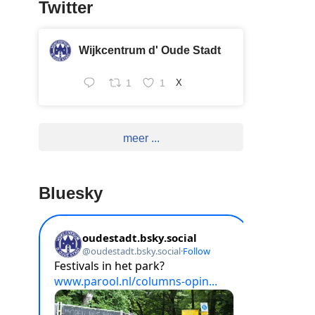
Twitter
Wijkcentrum d' Oude Stadt
1
1
X
meer ...
Bluesky