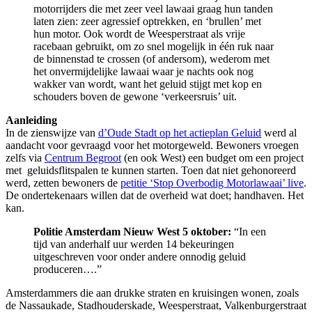
motorrijders die met zeer veel lawaai graag hun tanden
laten zien: zeer agressief optrekken, en ‘brullen’ met
hun motor. Ook wordt de Weesperstraat als vrije
racebaan gebruikt, om zo snel mogelijk in één ruk naar
de binnenstad te crossen (of andersom), wederom met
het onvermijdelijke lawaai waar je nachts ook nog
wakker van wordt, want het geluid stijgt met kop en
schouders boven de gewone ‘verkeersruis’ uit.
Aanleiding
In de zienswijze van
d’Oude Stadt op het actieplan Geluid
werd al
aandacht voor gevraagd voor het motorgeweld. Bewoners vroegen
zelfs via
Centrum Begroot
(en ook West) een budget om een project
met geluidsflitspalen te kunnen starten. Toen dat niet gehonoreerd
werd, zetten bewoners de
petitie ‘Stop Overbodig Motorlawaai’ live
.
De ondertekenaars willen dat de overheid wat doet; handhaven. Het
kan.
Politie Amsterdam Nieuw West
5 oktober:
“In een
tijd van anderhalf uur werden 14 bekeuringen
uitgeschreven voor onder andere onnodig geluid
produceren….”
Amsterdammers die aan drukke straten en kruisingen wonen, zoals
de Nassaukade, Stadhouderskade, Weesperstraat, Valkenburgerstraat