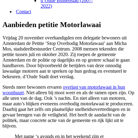
d’Oude Binnenstad (2007-
2022)
Contact
Aanbieden petitie Motorlawaai
Vrijdag 20 november overhandigden een delegatie bewoners uit
Amsterdam de Petitie ‘Stop Overbodig Motorlawaai’ aan Micha
Mos, stadsdeelbestuurder Centrum. 2008 mensen tekenden die
petitie tussen juli en oktober 2020. Zij roepen de gemeente
Amsterdam en de politie op dagelijks en op grotere schaal te gaan
handhaven. Door bijvoorbeeld de berijders van deze onnodig
lawaaiige motoren aan te spreken op hun gedrag en eventueel te
bekeuren. d’Oude Stadt doet verslag.
Steeds meer bewoners ervaren
overlast van motorlawaai in hun
woonbuurt
. Niet alleen bij mooi weer en als de ramen open zijn. Op
alle uren van de dag. Ook ’s nachts. En niet alleen van motoren,
maar auto’s blijken eveneens overbodig motorlawaai te produceren.
Daarbij gaat het zelfs om plaatselijke snelheidsovertredingen en in
gevaar brengen van de veiligheid. Het heeft de aandacht van de
politiek, maar concrete actie van de gemeente en rijk lijkt uit te
blijven.
Met name ‘s avonds en in het weekend zijn er