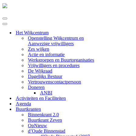
Navigatie
Menu
Navigatie
Menu
Het Wijkcentrum
Openstelling Wijkcentrum en
Aanwezige vrijwilligers
Zes wijken
Actie en informatie
Werkgroepen en Buurtorganisaties
Vrijwilligers en procedures
De Wijkraad
Dagelijks Bestuur
Vertrouwenscontactpersoon
Doneren
ANBI
Activiteiten en Faciliteiten
Agenda
Buurtkranten
Binnenkrant 2.0
Buurtkrant Zeven
OpNieuw
d’Oude Binnenstad