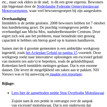
etc., maar ook elders in de stad, is dit een grote ergernis. Bewoners
zijn bijgestaan door de
Nederlandse Federatie Omgevingslawaai
Motorvoertuigen
, waar veel bewonersgroepen bij zijn aangesloten.
Overhandiging
Inmiddels is de petitie gesloten. 2008 bewoners hebben tot 7 oktober
hun handtekening gezet. De prachtig vormgegeven petitie is
overhandigd aan Micha Mos, stadsdeelbestuurder Centrum. Deze
ergert zich ook aan het probleem, maar benadrukt niet genoeg
capaciteit te hebben om hierop goed op te kunnen handhaven.
Samen met de 4 grootste gemeenten is een ambtelijke werkgroep
ingesteld, zoals
het Actieplan Geluid op pagina 15
voorstelt. Deze
werkgroep zoekt naar innovatieve oplossingen om excessief geluid
van motoren (en auto’s) te beperken, zoals de geluidsfiltspaal.
Rotterdam heeft inmiddels metingen gedaan. Dat is een enorme
dataset. Die levert de mogelijkheid om zaken aan te pakken. NH
Nieuws was er bij aanwezig en
maakte een reportage
.
Bijlage:
Lees hier de aangeboden petitie Stop Overbodig Motorlawaai
Zojuist nam ik een petitie in ontvangst over de aanpak
van excessief motorlawaai. Dat is een onderwerp dat