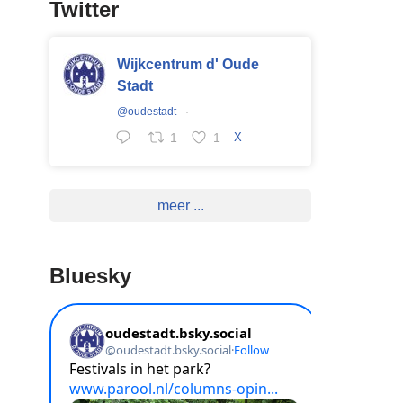
Twitter
Wijkcentrum d' Oude
Stadt
@oudestadt
·
1
1
X
meer ...
Bluesky