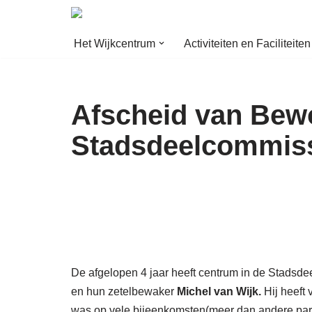
Ga
Het Wijkcentrum
Activiteiten en Faciliteiten
naar
de
inhoud
Afscheid van Bew
Stadsdeelcommiss
De afgelopen 4 jaar heeft centrum in de Stads
en hun zetelbewaker
Michel van Wijk.
Hij heeft 
was op vele bijeenkomsten(meer dan andere parti