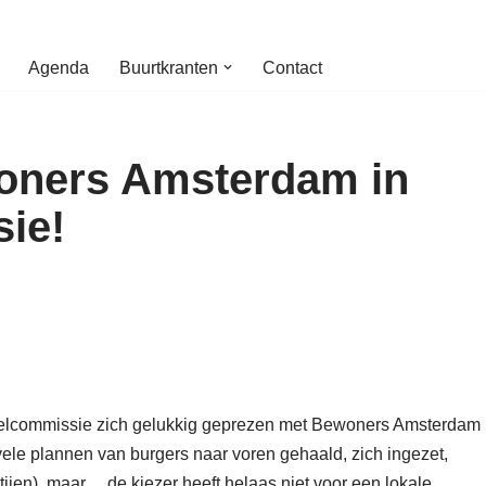
Agenda
Buurtkranten
Contact
oners Amsterdam in
ie!
deelcommissie zich gelukkig geprezen met Bewoners Amsterdam
vele plannen van burgers naar voren gehaald, zich ingezet,
jen), maar… de kiezer heeft helaas niet voor een lokale