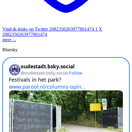
Vind-ik-leuks op Twitter 2082350263977861474
1
X
2082350263977861474
meer ...
Bluesky