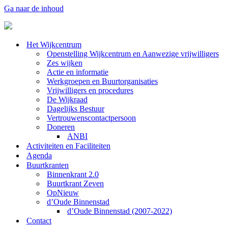
Ga naar de inhoud
Het Wijkcentrum
Openstelling Wijkcentrum en Aanwezige vrijwilligers
Zes wijken
Actie en informatie
Werkgroepen en Buurtorganisaties
Vrijwilligers en procedures
De Wijkraad
Dagelijks Bestuur
Vertrouwenscontactpersoon
Doneren
ANBI
Activiteiten en Faciliteiten
Agenda
Buurtkranten
Binnenkrant 2.0
Buurtkrant Zeven
OpNieuw
d’Oude Binnenstad
d’Oude Binnenstad (2007-2022)
Contact