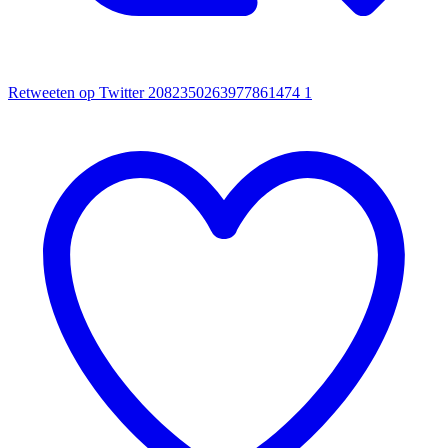
Retweeten op Twitter 2082350263977861474
1