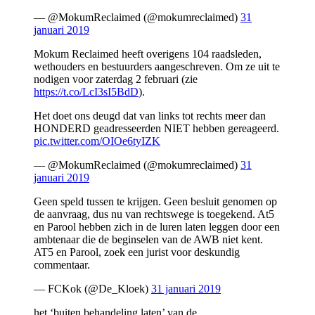
— @MokumReclaimed (@mokumreclaimed)
31
januari 2019
Mokum Reclaimed heeft overigens 104 raadsleden,
wethouders en bestuurders aangeschreven. Om ze uit te
nodigen voor zaterdag 2 februari (zie
https://t.co/LcI3sI5BdD
).
Het doet ons deugd dat van links tot rechts meer dan
HONDERD geadresseerden NIET hebben gereageerd.
pic.twitter.com/OIOe6tyIZK
— @MokumReclaimed (@mokumreclaimed)
31
januari 2019
Geen speld tussen te krijgen. Geen besluit genomen op
de aanvraag, dus nu van rechtswege is toegekend. At5
en Parool hebben zich in de luren laten leggen door een
ambtenaar die de beginselen van de AWB niet kent.
AT5 en Parool, zoek een jurist voor deskundig
commentaar.
— FCKok (@De_Kloek)
31 januari 2019
het ‘buiten behandeling laten’ van de