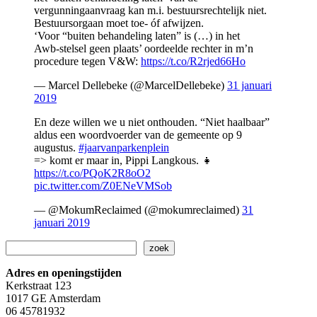
vergunningaanvraag kan m.i. bestuursrechtelijk niet.
Bestuursorgaan moet toe- óf afwijzen.
‘Voor “buiten behandeling laten” is (…) in het
Awb-stelsel geen plaats’ oordeelde rechter in m’n
procedure tegen V&W:
https://t.co/R2rjed66Ho
— Marcel Dellebeke (@MarcelDellebeke)
31 januari
2019
En deze willen we u niet onthouden. “Niet haalbaar”
aldus een woordvoerder van de gemeente op 9
augustus.
#jaarvanparkenplein
=> komt er maar in, Pippi Langkous. 👧
https://t.co/PQoK2R8oO2
pic.twitter.com/Z0ENeVMSob
— @MokumReclaimed (@mokumreclaimed)
31
januari 2019
Zoeken
zoek
Adres en openingstijden
Kerkstraat 123
1017 GE Amsterdam
06 45781932