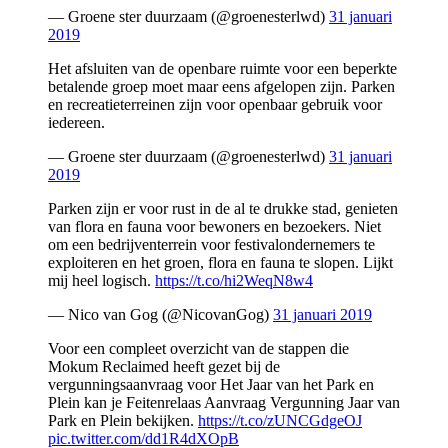
— Groene ster duurzaam (@groenesterlwd)
31 januari
2019
Het afsluiten van de openbare ruimte voor een beperkte
betalende groep moet maar eens afgelopen zijn. Parken
en recreatieterreinen zijn voor openbaar gebruik voor
iedereen.
— Groene ster duurzaam (@groenesterlwd)
31 januari
2019
Parken zijn er voor rust in de al te drukke stad, genieten
van flora en fauna voor bewoners en bezoekers. Niet
om een bedrijventerrein voor festivalondernemers te
exploiteren en het groen, flora en fauna te slopen. Lijkt
mij heel logisch.
https://t.co/hi2WeqN8w4
— Nico van Gog (@NicovanGog)
31 januari 2019
Voor een compleet overzicht van de stappen die
Mokum Reclaimed heeft gezet bij de
vergunningsaanvraag voor Het Jaar van het Park en
Plein kan je Feitenrelaas Aanvraag Vergunning Jaar van
Park en Plein bekijken.
https://t.co/zUNCGdgeOJ
pic.twitter.com/dd1R4dXOpB