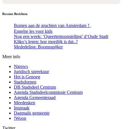
Recente Berichten
Bomen aan de grachten van Amsterdam！
Engelse les voor kids
Nog een week: ‘Queertentoonstelling’ d’Oude Stadt
Kliko’s legen: hoe moeilijk is dat..?
Mededeling: Boomsspijker
Meer info
Nieuws
Juridisch spreekuur
Het is Genoeg
Stadsdorpen
DB Stadsdeel Centrum
Agenda Stadsdeelcommissie Centrum
Agenda Gemeenteraad
Meedenken
Inspraak
Dagmails gemeente
!Woon
Twitter