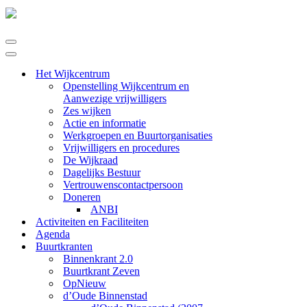
Navigatie
Menu
Navigatie
Menu
Het Wijkcentrum
Openstelling Wijkcentrum en
Aanwezige vrijwilligers
Zes wijken
Actie en informatie
Werkgroepen en Buurtorganisaties
Vrijwilligers en procedures
De Wijkraad
Dagelijks Bestuur
Vertrouwenscontactpersoon
Doneren
ANBI
Activiteiten en Faciliteiten
Agenda
Buurtkranten
Binnenkrant 2.0
Buurtkrant Zeven
OpNieuw
d’Oude Binnenstad