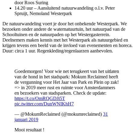
door Roos Suring
14.20 uur – Aansluitend natuurwandeling o.l.v. Peter
Spruijt, Nemoland Westerpark
De natuurwandeling voert je door het onbekende Westerpark. We
bezoeken onder andere de waternatuurtuin, het natuurpad van de
Schooltuinen en de natuurpaden op het Westergasterrein.
Deelnemers maken kennis met het Westerpark als natuurgebied en
krijgen tevens een beeld van de invloed van evenementen en horeca.
Duur: circa 1 uur. Regenkleding/regenlaarzen aanbevolen.
Goedemorgen! Voor wie net terugkeert van het uitlaten
van de hond in het stadspark: Mokum Reclaimed heeft
de vergunning voor Het Jaar van Park en Plein op zak!
=> in 2019 meer rust en ruimte voor Amsterdammers
en bezoekers van stadsparken. Check de update:
https://t.co/OmRQGDJi5T
pic.twitter.com/DunWNIKhH7
— @MokumReclaimed (@mokumreclaimed)
31
januari 2019
Mooi resultaat !