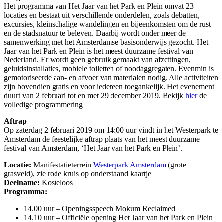
Het programma van Het Jaar van het Park en Plein omvat 23
locaties en bestaat uit verschillende onderdelen, zoals debatten,
excursies, kleinschalige wandelingen en bijeenkomsten om de rust
en de stadsnatuur te beleven. Daarbij wordt onder meer de
samenwerking met het Amsterdamse basisonderwijs gezocht. Het
Jaar van het Park en Plein is het meest duurzame festival van
Nederland. Er wordt geen gebruik gemaakt van afzettingen,
geluidsinstallaties, mobiele toiletten of noodaggregaten. Evenmin is
gemotoriseerde aan- en afvoer van materialen nodig. Alle activiteiten
zijn bovendien gratis en voor iedereen toegankelijk. Het evenement
duurt van 2 februari tot en met 29 december 2019. Bekijk
hier
de
volledige programmering
Aftrap
Op zaterdag 2 februari 2019 om 14:00 uur vindt in het Westerpark te
Amsterdam de feestelijke aftrap plaats van het meest duurzame
festival van Amsterdam, ‘Het Jaar van het Park en Plein’.
Locatie:
Manifestatieterrein
Westerpark Amsterdam
(grote
grasveld), zie rode kruis op onderstaand kaartje
Deelname:
Kosteloos
Programma:
14.00 uur – Openingsspeech Mokum Reclaimed
14.10 uur – Officiële opening Het Jaar van het Park en Plein