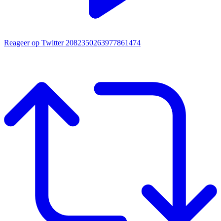
Reageer op Twitter 2082350263977861474