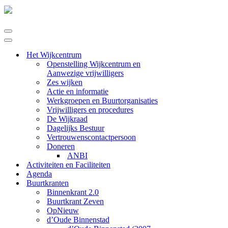
Navigatie
Menu
Navigatie
Menu
Het Wijkcentrum
Openstelling Wijkcentrum en
Aanwezige vrijwilligers
Zes wijken
Actie en informatie
Werkgroepen en Buurtorganisaties
Vrijwilligers en procedures
De Wijkraad
Dagelijks Bestuur
Vertrouwenscontactpersoon
Doneren
ANBI
Activiteiten en Faciliteiten
Agenda
Buurtkranten
Binnenkrant 2.0
Buurtkrant Zeven
OpNieuw
d’Oude Binnenstad