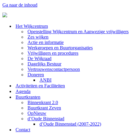
Ga naar de inhoud
Het Wijkcentrum
Openstelling Wijkcentrum en Aanwezige vrijwilligers
Zes wijken
Actie en informatie
Werkgroepen en Buurtorganisaties
Vrijwilligers en procedures
De Wijkraad
Dagelijks Bestuur
Vertrouwenscontactpersoon
Doneren
ANBI
Activiteiten en Faciliteiten
Agenda
Buurtkranten
Binnenkrant 2.0
Buurtkrant Zeven
OpNieuw
d’Oude Binnenstad
d’Oude Binnenstad (2007-2022)
Contact