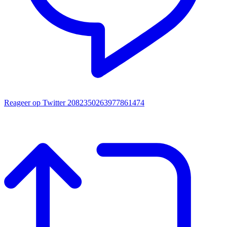
Reageer op Twitter 2082350263977861474