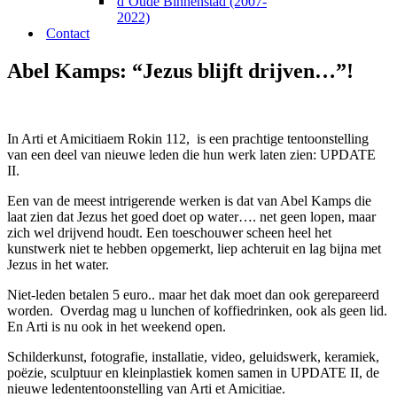
d’Oude Binnenstad (2007-
2022)
Contact
Abel Kamps: “Jezus blijft drijven…”!
In Arti et Amicitiaem Rokin 112, is een prachtige tentoonstelling
van een deel van nieuwe leden die hun werk laten zien: UPDATE
II.
Een van de meest intrigerende werken is dat van Abel Kamps die
laat zien dat Jezus het goed doet op water…. net geen lopen, maar
zich wel drijvend houdt. Een toeschouwer scheen heel het
kunstwerk niet te hebben opgemerkt, liep achteruit en lag bijna met
Jezus in het water.
Niet-leden betalen 5 euro.. maar het dak moet dan ook gerepareerd
worden. Overdag mag u lunchen of koffiedrinken, ook als geen lid.
En Arti is nu ook in het weekend open.
Schilderkunst, fotografie, installatie, video, geluidswerk, keramiek,
poëzie, sculptuur en kleinplastiek komen samen in UPDATE II, de
nieuwe ledententoonstelling van Arti et Amicitiae.