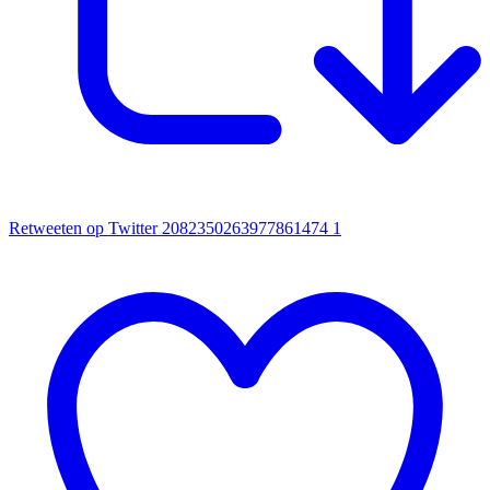
Retweeten op Twitter 2082350263977861474
1