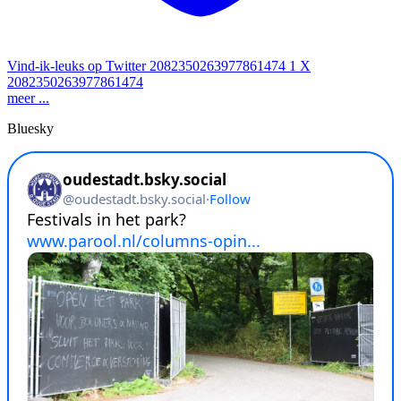
Vind-ik-leuks op Twitter 2082350263977861474
1
X
2082350263977861474
meer ...
Bluesky