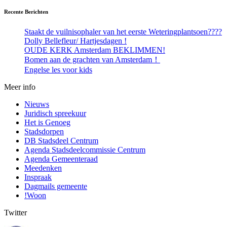
Recente Berichten
Staakt de vuilnisophaler van het eerste Weteringplantsoen????
Dolly Bellefleur/ Hartjesdagen !
OUDE KERK Amsterdam BEKLIMMEN!
Bomen aan de grachten van Amsterdam！
Engelse les voor kids
Meer info
Nieuws
Juridisch spreekuur
Het is Genoeg
Stadsdorpen
DB Stadsdeel Centrum
Agenda Stadsdeelcommissie Centrum
Agenda Gemeenteraad
Meedenken
Inspraak
Dagmails gemeente
!Woon
Twitter