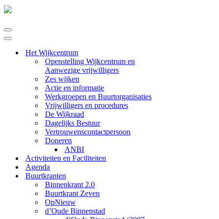
Navigatie
Menu
Navigatie
Menu
Het Wijkcentrum
Openstelling Wijkcentrum en
Aanwezige vrijwilligers
Zes wijken
Actie en informatie
Werkgroepen en Buurtorganisaties
Vrijwilligers en procedures
De Wijkraad
Dagelijks Bestuur
Vertrouwenscontactpersoon
Doneren
ANBI
Activiteiten en Faciliteiten
Agenda
Buurtkranten
Binnenkrant 2.0
Buurtkrant Zeven
OpNieuw
d’Oude Binnenstad