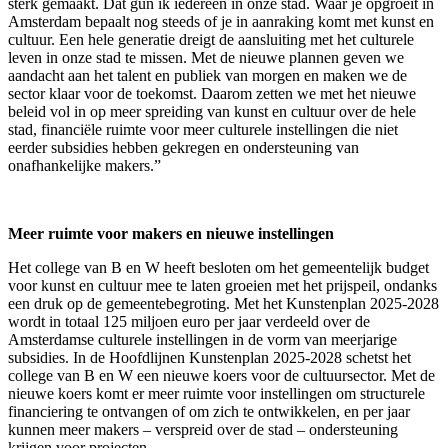
sterk gemaakt. Dat gun ik iedereen in onze stad. Waar je opgroeit in
Amsterdam bepaalt nog steeds of je in aanraking komt met kunst en
cultuur. Een hele generatie dreigt de aansluiting met het culturele
leven in onze stad te missen. Met de nieuwe plannen geven we
aandacht aan het talent en publiek van morgen en maken we de
sector klaar voor de toekomst. Daarom zetten we met het nieuwe
beleid vol in op meer spreiding van kunst en cultuur over de hele
stad, financiële ruimte voor meer culturele instellingen die niet
eerder subsidies hebben gekregen en ondersteuning van
onafhankelijke makers.”
Meer ruimte voor makers en nieuwe instellingen
Het college van B en W heeft besloten om het gemeentelijk budget
voor kunst en cultuur mee te laten groeien met het prijspeil, ondanks
een druk op de gemeentebegroting. Met het Kunstenplan 2025-2028
wordt in totaal 125 miljoen euro per jaar verdeeld over de
Amsterdamse culturele instellingen in de vorm van meerjarige
subsidies. In de Hoofdlijnen Kunstenplan 2025-2028 schetst het
college van B en W een nieuwe koers voor de cultuursector. Met de
nieuwe koers komt er meer ruimte voor instellingen om structurele
financiering te ontvangen of om zich te ontwikkelen, en per jaar
kunnen meer makers – verspreid over de stad – ondersteuning
krijgen voor projecten.