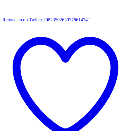
Retweeten op Twitter 2082350263977861474
1