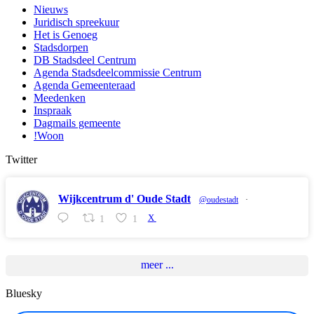
Nieuws
Juridisch spreekuur
Het is Genoeg
Stadsdorpen
DB Stadsdeel Centrum
Agenda Stadsdeelcommissie Centrum
Agenda Gemeenteraad
Meedenken
Inspraak
Dagmails gemeente
!Woon
Twitter
Wijkcentrum d' Oude Stadt
@oudestadt
·
1
1
X
meer ...
Bluesky