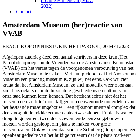
d’Oude Binnenstad (2007-
2022)
Contact
Amsterdam Museum (her)reactie van
VVAB
REACTIE OP OPINIESTUK
IN HET PAROOL, 20 MEI 2023
Afgelopen zaterdag deed een aantal schrijvers in deze krant(Het
Parool)de oproep aan de Vrienden van de Amsterdamse Binnenstad
(VVAB) om het verzet tegen de voorgenomen verbouwing van het
Amsterdam Museum te staken. Met hun pleidooi dat het Amsterdam
Museum een prachtig museum is, zijn wij het eens. Ook wij zien
graag dat het Amsterdam Museum zo snel mogelijk weer opengaat,
zodat bezoekers daar de bijzondere geschiedenis en cultuur van
onze stad kunnen leren kennen. Dat betekent echter niet dat het
museum een vrijbrief moet krijgen om eeuwenoude onderdelen van
het bestaande museumgebouw – een rijksmonumentaal complex dat
deels nog uit de middeleeuwen dateert – te slopen. En dat is wat er
dreigt te gebeuren: twee deels zeventiende-eeuwse gebouwen
moeten worden gesloopt om plaats te maken voor grote
museumzalen. Ook wil men daarvoor de Schuttersgalerij slopen, een
openbaar gedeelte van het huidige museum dat de plaats markeert