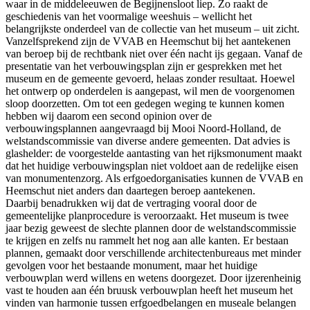
waar in de middeleeuwen de Begijnensloot liep. Zo raakt de
geschiedenis van het voormalige weeshuis – wellicht het
belangrijkste onderdeel van de collectie van het museum – uit zicht.
Vanzelfsprekend zijn de VVAB en Heemschut bij het aantekenen
van beroep bij de rechtbank niet over één nacht ijs gegaan. Vanaf de
presentatie van het verbouwingsplan zijn er gesprekken met het
museum en de gemeente gevoerd, helaas zonder resultaat. Hoewel
het ontwerp op onderdelen is aangepast, wil men de voorgenomen
sloop doorzetten. Om tot een gedegen weging te kunnen komen
hebben wij daarom een second opinion over de
verbouwingsplannen aangevraagd bij Mooi Noord-Holland, de
welstandscommissie van diverse andere gemeenten. Dat advies is
glashelder: de voorgestelde aantasting van het rijksmonument maakt
dat het huidige verbouwingsplan niet voldoet aan de redelijke eisen
van monumentenzorg. Als erfgoedorganisaties kunnen de VVAB en
Heemschut niet anders dan daartegen beroep aantekenen.
Daarbij benadrukken wij dat de vertraging vooral door de
gemeentelijke planprocedure is veroorzaakt. Het museum is twee
jaar bezig geweest de slechte plannen door de welstandscommissie
te krijgen en zelfs nu rammelt het nog aan alle kanten. Er bestaan
plannen, gemaakt door verschillende architectenbureaus met minder
gevolgen voor het bestaande monument, maar het huidige
verbouwplan werd willens en wetens doorgezet. Door ijzerenheinig
vast te houden aan één bruusk verbouwplan heeft het museum het
vinden van harmonie tussen erfgoedbelangen en museale belangen