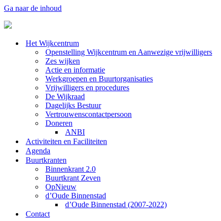
Ga naar de inhoud
Het Wijkcentrum
Openstelling Wijkcentrum en Aanwezige vrijwilligers
Zes wijken
Actie en informatie
Werkgroepen en Buurtorganisaties
Vrijwilligers en procedures
De Wijkraad
Dagelijks Bestuur
Vertrouwenscontactpersoon
Doneren
ANBI
Activiteiten en Faciliteiten
Agenda
Buurtkranten
Binnenkrant 2.0
Buurtkrant Zeven
OpNieuw
d’Oude Binnenstad
d’Oude Binnenstad (2007-2022)
Contact