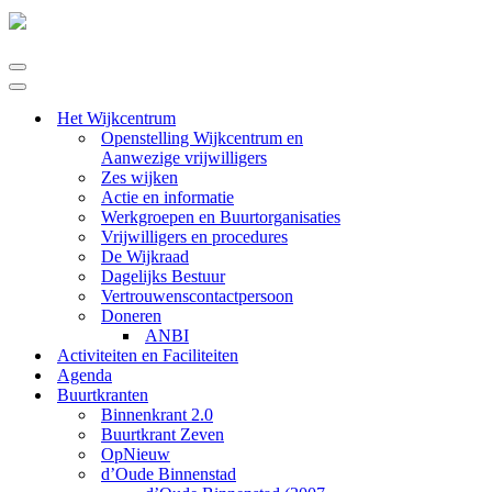
Navigatie
Menu
Navigatie
Menu
Het Wijkcentrum
Openstelling Wijkcentrum en
Aanwezige vrijwilligers
Zes wijken
Actie en informatie
Werkgroepen en Buurtorganisaties
Vrijwilligers en procedures
De Wijkraad
Dagelijks Bestuur
Vertrouwenscontactpersoon
Doneren
ANBI
Activiteiten en Faciliteiten
Agenda
Buurtkranten
Binnenkrant 2.0
Buurtkrant Zeven
OpNieuw
d’Oude Binnenstad