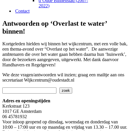
d’Oude Binnenstad (2007-
2022)
Contact
Antwoorden op ‘Overlast te water’
binnen!
Kortgeleden hielden wij binnen het wijkcentrum, met een volle bak,
een thema-avond over “Overlast op het water”. De aanwezige
ambtenaren die over het water gaan hebben daarna hun ‘huiswerk’,
door de bezoekers aangegeven, uitgewerkt. Met dank daarvoor
Handhavers en Regelgevers!
Wie deze vragen/antwoorden wil inzien; graag een mailtje aan ons
secretariaat Wijkcentrum@oudestadt.nl
Zoeken
zoek
Adres en openingstijden
Kerkstraat 123
1017 GE Amsterdam
06 45781932
Voor inloop geopend op dinsdag, woensdag en donderdag van
10:00 – 17:00 uur en op maandag en vrijdag van 13.30 – 17.00 uur.