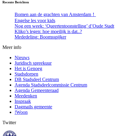
Recente Berichten
Bomen aan de grachten van Amsterdam！
Engelse les voor kids
Nog een week: ‘Queertentoonstelling’ d’Oude Stadt
Kliko’s legen: hoe moeilijk is dat..?
Mededeling: Boomsspijker
Meer info
Nieuws
Juridisch spreekuur
Het is Genoeg
Stadsdorpen
DB Stadsdeel Centrum
Agenda Stadsdeelcommissie Centrum
Agenda Gemeenteraad
Meedenken
Inspraak
Dagmails gemeente
!Woon
Twitter