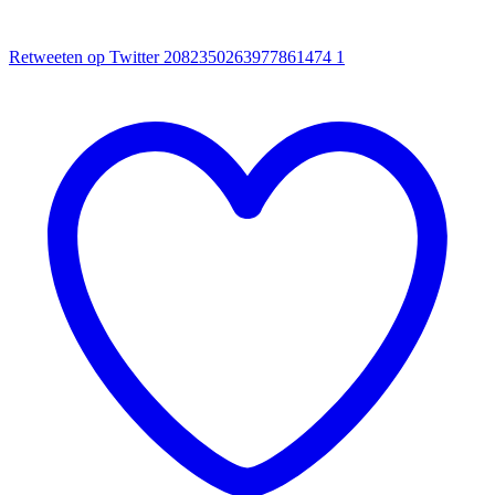
Retweeten op Twitter 2082350263977861474
1