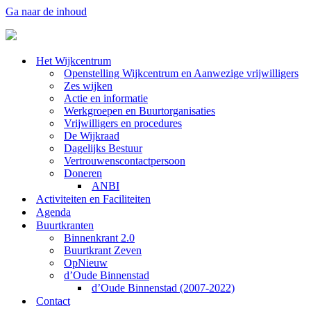
Ga naar de inhoud
Het Wijkcentrum
Openstelling Wijkcentrum en Aanwezige vrijwilligers
Zes wijken
Actie en informatie
Werkgroepen en Buurtorganisaties
Vrijwilligers en procedures
De Wijkraad
Dagelijks Bestuur
Vertrouwenscontactpersoon
Doneren
ANBI
Activiteiten en Faciliteiten
Agenda
Buurtkranten
Binnenkrant 2.0
Buurtkrant Zeven
OpNieuw
d’Oude Binnenstad
d’Oude Binnenstad (2007-2022)
Contact