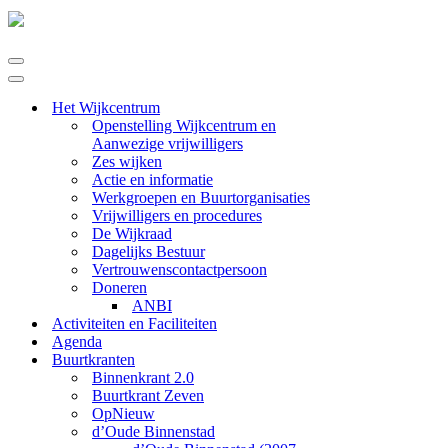
Navigatie
Menu
Navigatie
Menu
Het Wijkcentrum
Openstelling Wijkcentrum en
Aanwezige vrijwilligers
Zes wijken
Actie en informatie
Werkgroepen en Buurtorganisaties
Vrijwilligers en procedures
De Wijkraad
Dagelijks Bestuur
Vertrouwenscontactpersoon
Doneren
ANBI
Activiteiten en Faciliteiten
Agenda
Buurtkranten
Binnenkrant 2.0
Buurtkrant Zeven
OpNieuw
d’Oude Binnenstad