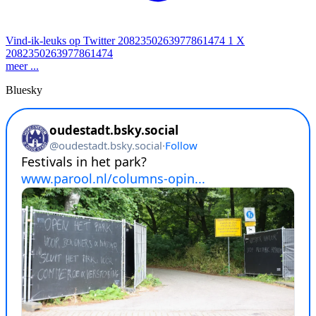
Vind-ik-leuks op Twitter 2082350263977861474
1
X
2082350263977861474
meer ...
Bluesky