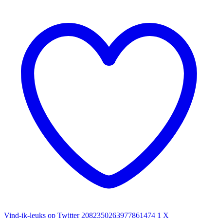
Vind-ik-leuks op Twitter 2082350263977861474
1
X