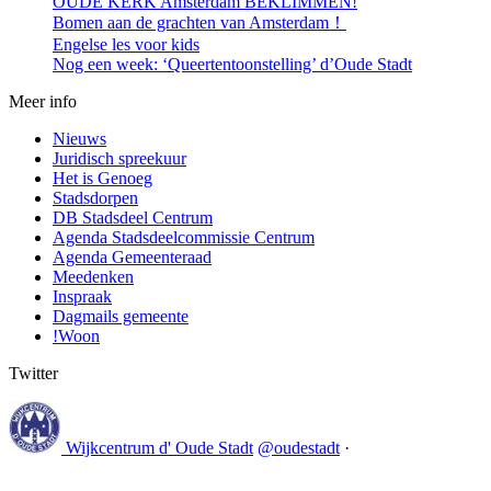
OUDE KERK Amsterdam BEKLIMMEN!
Bomen aan de grachten van Amsterdam！
Engelse les voor kids
Nog een week: ‘Queertentoonstelling’ d’Oude Stadt
Meer info
Nieuws
Juridisch spreekuur
Het is Genoeg
Stadsdorpen
DB Stadsdeel Centrum
Agenda Stadsdeelcommissie Centrum
Agenda Gemeenteraad
Meedenken
Inspraak
Dagmails gemeente
!Woon
Twitter
Wijkcentrum d' Oude Stadt
@oudestadt
·