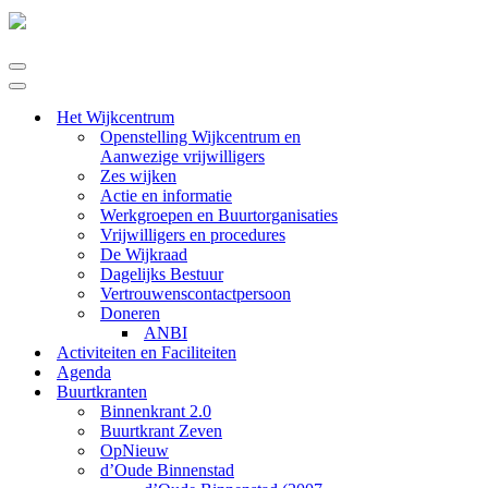
Navigatie
Menu
Navigatie
Menu
Het Wijkcentrum
Openstelling Wijkcentrum en
Aanwezige vrijwilligers
Zes wijken
Actie en informatie
Werkgroepen en Buurtorganisaties
Vrijwilligers en procedures
De Wijkraad
Dagelijks Bestuur
Vertrouwenscontactpersoon
Doneren
ANBI
Activiteiten en Faciliteiten
Agenda
Buurtkranten
Binnenkrant 2.0
Buurtkrant Zeven
OpNieuw
d’Oude Binnenstad