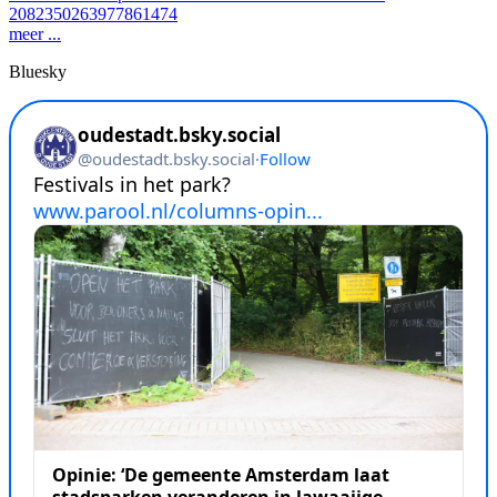
2082350263977861474
meer ...
Bluesky