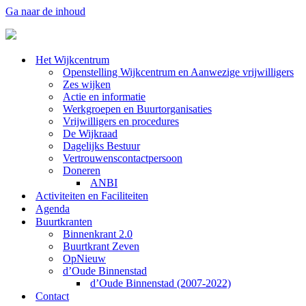
Ga naar de inhoud
Het Wijkcentrum
Openstelling Wijkcentrum en Aanwezige vrijwilligers
Zes wijken
Actie en informatie
Werkgroepen en Buurtorganisaties
Vrijwilligers en procedures
De Wijkraad
Dagelijks Bestuur
Vertrouwenscontactpersoon
Doneren
ANBI
Activiteiten en Faciliteiten
Agenda
Buurtkranten
Binnenkrant 2.0
Buurtkrant Zeven
OpNieuw
d’Oude Binnenstad
d’Oude Binnenstad (2007-2022)
Contact