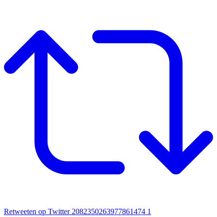
Retweeten op Twitter 2082350263977861474
1