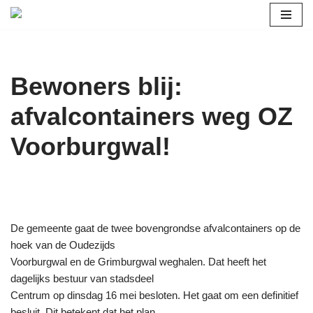
Ga
naar
de
Bewoners blij:
inhoud
afvalcontainers weg OZ
Voorburgwal!
De gemeente gaat de twee bovengrondse afvalcontainers op de
hoek van de Oudezijds
Voorburgwal en de Grimburgwal weghalen. Dat heeft het
dagelijks bestuur van stadsdeel
Centrum op dinsdag 16 mei besloten. Het gaat om een definitief
besluit. Dit betekent dat het plan