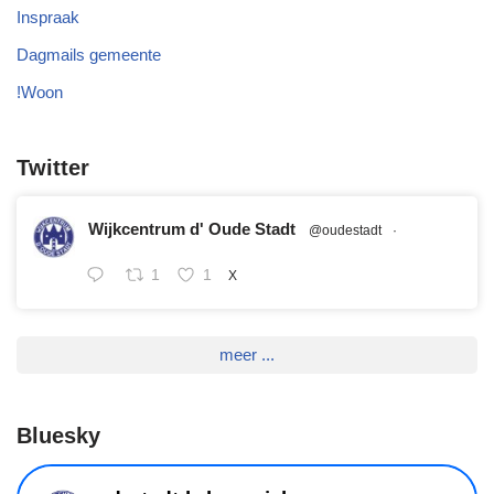
Inspraak
Dagmails gemeente
!Woon
Twitter
Wijkcentrum d' Oude Stadt
@oudestadt
·
1
1
X
meer ...
Bluesky