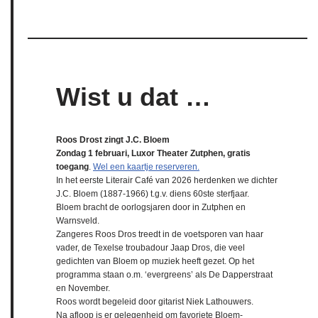
Wist u dat …
Roos Drost zingt J.C. Bloem
Zondag 1 februari, Luxor Theater Zutphen, gratis
toegang
.
Wel een kaartje reserveren.
In het eerste Literair Café van 2026 herdenken we dichter
J.C. Bloem (1887-1966) t.g.v. diens 60ste sterfjaar.
Bloem bracht de oorlogsjaren door in Zutphen en
Warnsveld.
Zangeres Roos Dros treedt in de voetsporen van haar
vader, de Texelse troubadour Jaap Dros, die veel
gedichten van Bloem op muziek heeft gezet. Op het
programma staan o.m. ‘evergreens’ als De Dapperstraat
en November.
Roos wordt begeleid door gitarist Niek Lathouwers.
Na afloop is er gelegenheid om favoriete Bloem-