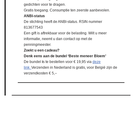
gedichten voor te dragen.
Gratis toegang. Consumptie ten zeerste aanbevolen.
ANBI-status
De stichting heeft de ANBI-status. RSIN nummer
813677543
Een gift is aftrekbaar voor de belasting. Wilt u meer
informatie, neemt u dan contact op met de
penningmeester.
Zoekt u een cadeau?
Denk eens aan de bundel ‘Beste meneer Bloem’
De bundel
i
s te bestellen voor € 19,95 via
deze
link
Verzenden in Nederland is gratis, voor België zijn de
verzendkosten € 5,–