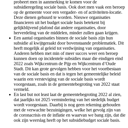
probeert men in aanmerking te komen voor de
subsidieregeling sociale basis. Ook doet men vaak een beroep
op de gemeente voor een vergader- en of activiteiten-locatie.
Deze dienen gehuurd te worden. Nieuwe organisaties
financieren uit het budget sociale basis betekent bij
gelijkblijvend plafond dat andere organisaties, door
herverdeling van de middelen, minder zullen gaan krijgen.
Een aantal organisaties binnen de sociale basis zijn hun
subsidie al kwijtgeraakt door bovenstaande problematiek. Dit
heeft mogelijk al geleid tot verdwijning van organisaties.
Anderen hebben met min of meer succes weer een beroep
kunnen doen op incidentele subsidies maar die eindigen eind
2022 zoals Wijkcentrum de Pijp en Wijkcentrum d’Oude
Stadt. Dit kan grote gevolgen hebben voor het voortbestaan
van de sociale basis en dat is tegen het gemeentelijke beleid
waarin een versteviging van de sociale basis wordt
voorgestaan, zoals in de gemeentebegroting van 2022 staat
vermeld.
En last but not least laat de gemeentebegroting 2022 al zien,
dat jaarlijks tot 2025 vermindering van het stedelijk budget
wordt voorgestaan. Daarbij is nog geen rekening gehouden
met de verwachte bezuinigingen, welke het gevolg zijn van
de coronacrisis en de inflatie en waarvan we bang zijn, dat die
ook zijn weerslag heeft op het subsidiebudget sociale basis.