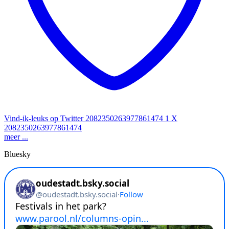
Vind-ik-leuks op Twitter 2082350263977861474
1
X
2082350263977861474
meer ...
Bluesky