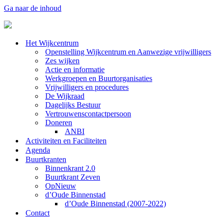
Ga naar de inhoud
Het Wijkcentrum
Openstelling Wijkcentrum en Aanwezige vrijwilligers
Zes wijken
Actie en informatie
Werkgroepen en Buurtorganisaties
Vrijwilligers en procedures
De Wijkraad
Dagelijks Bestuur
Vertrouwenscontactpersoon
Doneren
ANBI
Activiteiten en Faciliteiten
Agenda
Buurtkranten
Binnenkrant 2.0
Buurtkrant Zeven
OpNieuw
d’Oude Binnenstad
d’Oude Binnenstad (2007-2022)
Contact