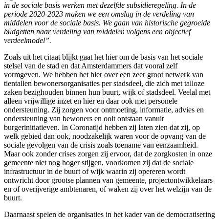
in de sociale basis werken met dezelfde subsidieregeling. In de
periode 2020-2023 maken we een omslag in de verdeling van
middelen voor de sociale basis. We gaan van historische gegroeide
budgetten naar verdeling van middelen volgens een objectief
verdeelmodel”.
Zoals uit het citaat blijkt gaat het hier om de basis van het sociale
stelsel van de stad en dat Amsterdammers dat vooral zelf
vormgeven. We hebben het hier over een zeer groot netwerk van
tientallen bewonersorganisaties per stadsdeel, die zich met talloze
zaken bezighouden binnen hun buurt, wijk of stadsdeel. Veelal met
alleen vrijwillige inzet en hier en daar ook met personele
ondersteuning. Zij zorgen voor ontmoeting, informatie, advies en
ondersteuning van bewoners en ooit ontstaan vanuit
burgerinitiatieven. In Coronatijd hebben zij laten zien dat zij, op
welk gebied dan ook, noodzakelijk waren voor de opvang van de
sociale gevolgen van de crisis zoals toename van eenzaamheid.
Maar ook zonder crises zorgen zij ervoor, dat de zorgkosten in onze
gemeente niet nog hoger stijgen, voorkomen zij dat de sociale
infrastructuur in de buurt of wijk waarin zij opereren wordt
ontwricht door grootse plannen van gemeente, projectontwikkelaars
en of overijverige ambtenaren, of waken zij over het welzijn van de
buurt.
Daarnaast spelen de organisaties in het kader van de democratisering