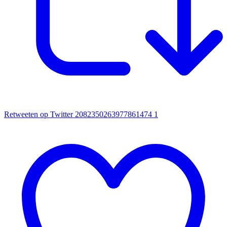
Retweeten op Twitter 2082350263977861474
1