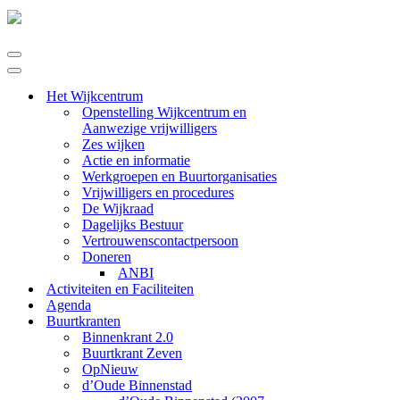
Navigatie
Menu
Navigatie
Menu
Het Wijkcentrum
Openstelling Wijkcentrum en
Aanwezige vrijwilligers
Zes wijken
Actie en informatie
Werkgroepen en Buurtorganisaties
Vrijwilligers en procedures
De Wijkraad
Dagelijks Bestuur
Vertrouwenscontactpersoon
Doneren
ANBI
Activiteiten en Faciliteiten
Agenda
Buurtkranten
Binnenkrant 2.0
Buurtkrant Zeven
OpNieuw
d’Oude Binnenstad