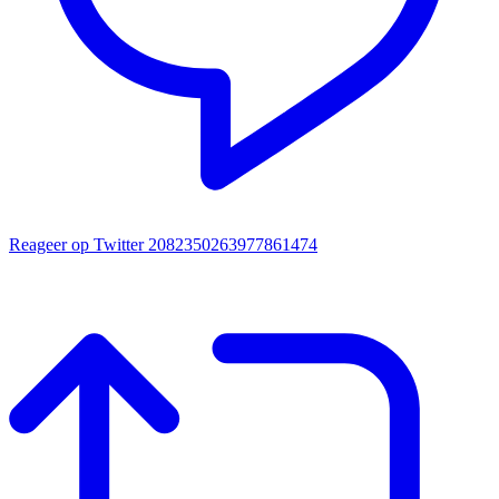
Reageer op Twitter 2082350263977861474