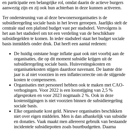
en participatie een belangrijke rol, omdat daarin de actieve burgers
aanwezig zijn en zij ook hun achterban in deze kunnen activeren.
Ter ondersteuning van al deze bewonersorganisaties is de
subsidieregeling sociale basis in het leven geroepen. Jaarlijks stelt de
centrale stad een plafond budget vast per stadsdeel. Vervolgens is
het aan het stadsdeel om tot een verdeling van de beschikbare
subsidiegelden te komen. In ieder stadsdeel staat het budget sociale
basis inmiddels onder druk. Dat heeft een aantal redenen:
De huidig ontstane hoge inflatie gaat ook niet voorbij aan de
organisaties, die op dit moment subsidie krijgen uit de
subsidieregeling sociale basis. Huisvestingskosten en
organisatiekosten stijgen daardoor navenant. De laatste drie
jaar is al niet voorzien in een inflatiecorrectie om de stijgende
kosten te compenseren.
Organisaties met personeel hebben ook te maken met CAO-
verhogingen. Voor 2022 is een loonstijging van 2,5 %
afgesproken en voor 2023 nogmaals 2 %. Ook in deze
kostenstijgingen is niet voorzien binnen de subsidieregeling
sociale basis.
Elke organisatie kost geld. Nieuwe organisaties beschikken
niet over eigen middelen. Men is dan afhankelijk van subsidie
en donaties. Vaak maakt men allereerst gebruik van bestaande
incidentele subsidiepotten zoals buurtbudgetten. Daarna