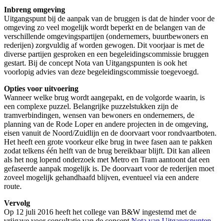
Inbreng omgeving
Uitgangspunt bij de aanpak van de bruggen is dat de hinder voor de
omgeving zo veel mogelijk wordt beperkt en de belangen van de
verschillende omgevingspartijen (ondernemers, buurtbewoners en
rederijen) zorgvuldig af worden gewogen. Dit voorjaar is met de
diverse partijen gesproken en een begeleidingscommissie bruggen
gestart. Bij de concept Nota van Uitgangspunten is ook het
voorlopig advies van deze begeleidingscommissie toegevoegd.
Opties voor uitvoering
Wanneer welke brug wordt aangepakt, en de volgorde waarin, is
een complexe puzzel. Belangrijke puzzelstukken zijn de
tramverbindingen, wensen van bewoners en ondernemers, de
planning van de Rode Loper en andere projecten in de omgeving,
eisen vanuit de Noord/Zuidlijn en de doorvaart voor rondvaartboten.
Het heeft een grote voorkeur elke brug in twee fasen aan te pakken
zodat telkens één helft van de brug bereikbaar blijft. Dit kan alleen
als het nog lopend onderzoek met Metro en Tram aantoont dat een
gefaseerde aanpak mogelijk is. De doorvaart voor de rederijen moet
zoveel mogelijk gehandhaafd blijven, eventueel via een andere
route.
Vervolg
Op 12 juli 2016 heeft het college van B&W ingestemd met de
vrijgave voor consultatie van de concept
Nota van Uitgangspunten