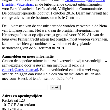
Bruggen Vijzelstraat
en de bijbehorende concept uitgangspunten
voor Bereikbaarheid, Leefbaarheid, Veiligheid en Communicatie.
De consultatieperiode loopt tot 1 oktober 2016. Daarnaast vraagt het
college advies aan de bestuurscommissie Centrum.
De uitkomsten van de consultatieronde worden verwerkt in de Nota
van Uitgangspunten. Het werk aan de bruggen Herengracht en
Keizersgracht staat op zijn vroegst gepland voor 2019. Als van de
brug over Prinsengracht alleen het brugdek moet worden vervangen,
kan dit misschien gecombineerd worden met de geplande
herinrichting van de Vijzelstraat in 2018.
Aanmelden en meer informatie
Gezien de beperkte ruimte in de zaal verzoeken wij u vriendelijk uw
aanwezigheid door te geven aan mevrouw Haeck via
e.haeck@amsterdam.nl
. Bent u verhinderd en heeft u wel vragen
over de bruggen dan kunt u die ook via dit mailadres stellen aan
mevrouw Haeck of telefonisch 06- 5252 4047
Zoeken
zoek
Adres en openingstijden
Kerkstraat 123
1017 GE Amsterdam
06 45781932