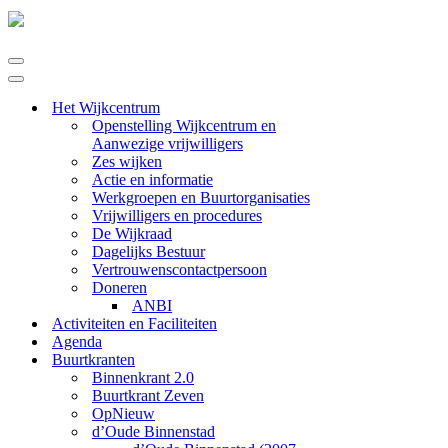
Navigatie
Menu
Navigatie
Menu
Het Wijkcentrum
Openstelling Wijkcentrum en
Aanwezige vrijwilligers
Zes wijken
Actie en informatie
Werkgroepen en Buurtorganisaties
Vrijwilligers en procedures
De Wijkraad
Dagelijks Bestuur
Vertrouwenscontactpersoon
Doneren
ANBI
Activiteiten en Faciliteiten
Agenda
Buurtkranten
Binnenkrant 2.0
Buurtkrant Zeven
OpNieuw
d’Oude Binnenstad