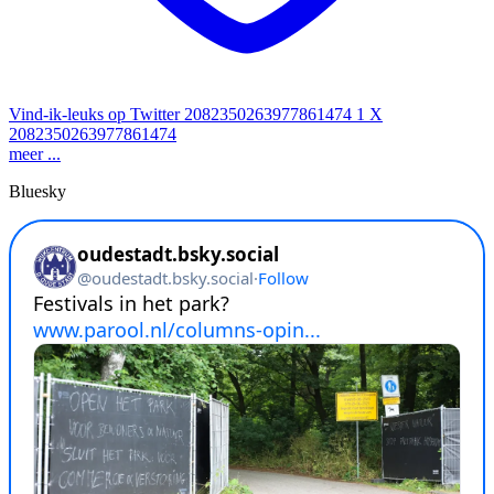
Vind-ik-leuks op Twitter 2082350263977861474
1
X
2082350263977861474
meer ...
Bluesky