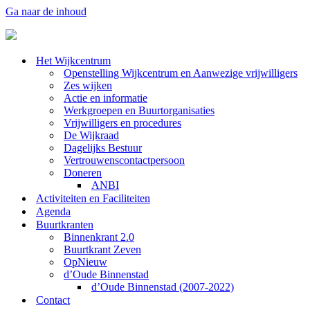
Ga naar de inhoud
Het Wijkcentrum
Openstelling Wijkcentrum en Aanwezige vrijwilligers
Zes wijken
Actie en informatie
Werkgroepen en Buurtorganisaties
Vrijwilligers en procedures
De Wijkraad
Dagelijks Bestuur
Vertrouwenscontactpersoon
Doneren
ANBI
Activiteiten en Faciliteiten
Agenda
Buurtkranten
Binnenkrant 2.0
Buurtkrant Zeven
OpNieuw
d’Oude Binnenstad
d’Oude Binnenstad (2007-2022)
Contact