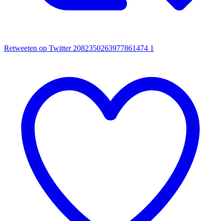
Retweeten op Twitter 2082350263977861474
1