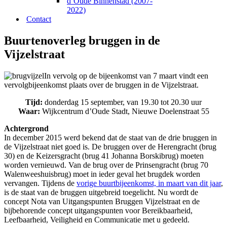
d’Oude Binnenstad (2007-
2022)
Contact
Buurtenoverleg bruggen in de
Vijzelstraat
In vervolg op de bijeenkomst van 7 maart vindt een
vervolgbijeenkomst plaats over de bruggen in de Vijzelstraat.
Tijd:
donderdag 15 september, van 19.30 tot 20.30 uur
Waar:
Wijkcentrum d’Oude Stadt, Nieuwe Doelenstraat 55
Achtergrond
In december 2015 werd bekend dat de staat van de drie bruggen in
de Vijzelstraat niet goed is. De bruggen over de Herengracht (brug
30) en de Keizersgracht (brug 41 Johanna Borskibrug) moeten
worden vernieuwd. Van de brug over de Prinsengracht (brug 70
Walenweeshuisbrug) moet in ieder geval het brugdek worden
vervangen. Tijdens de
vorige buurtbijeenkomst, in maart van dit jaar
,
is de staat van de bruggen uitgebreid toegelicht. Nu wordt de
concept Nota van Uitgangspunten Bruggen Vijzelstraat en de
bijbehorende concept uitgangspunten voor Bereikbaarheid,
Leefbaarheid, Veiligheid en Communicatie met u gedeeld.