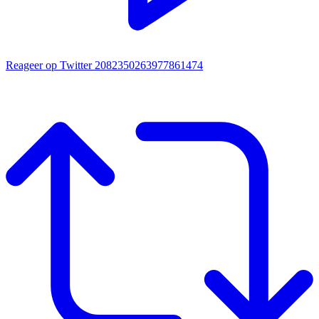
Reageer op Twitter 2082350263977861474