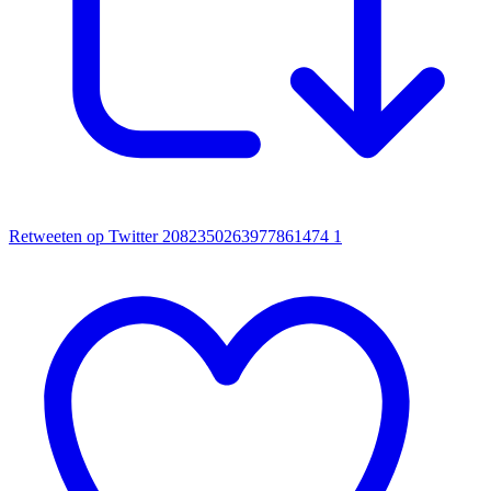
Retweeten op Twitter 2082350263977861474
1