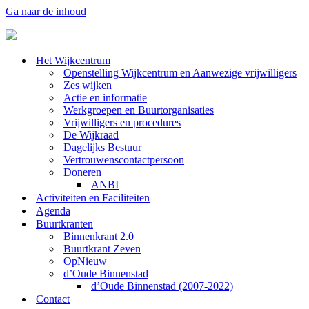
Ga naar de inhoud
Het Wijkcentrum
Openstelling Wijkcentrum en Aanwezige vrijwilligers
Zes wijken
Actie en informatie
Werkgroepen en Buurtorganisaties
Vrijwilligers en procedures
De Wijkraad
Dagelijks Bestuur
Vertrouwenscontactpersoon
Doneren
ANBI
Activiteiten en Faciliteiten
Agenda
Buurtkranten
Binnenkrant 2.0
Buurtkrant Zeven
OpNieuw
d’Oude Binnenstad
d’Oude Binnenstad (2007-2022)
Contact