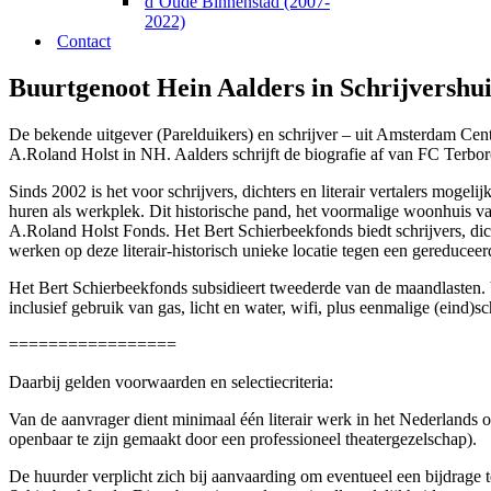
d’Oude Binnenstad (2007-
2022)
Contact
Buurtgenoot Hein Aalders in Schrijvershui
De bekende uitgever (Parelduikers) en schrijver – uit Amsterdam Centr
A.Roland Holst in NH. Aalders schrijft de biografie af van FC Terbor
Sinds 2002 is het voor schrijvers, dichters en literair vertalers mog
huren als werkplek. Dit historische pand, het voormalige woonhuis va
A.Roland Holst Fonds. Het Bert Schierbeekfonds biedt schrijvers, dic
werken op deze literair-historisch unieke locatie tegen een gereduceerd
Het Bert Schierbeekfonds subsidieert tweederde van de maandlasten. 
inclusief gebruik van gas, licht en water, wifi, plus eenmalige (ein
=================
Daarbij gelden voorwaarden en selectiecriteria:
Van de aanvrager dient minimaal één literair werk in het Nederlands of 
openbaar te zijn gemaakt door een professioneel theatergezelschap).
De huurder verplicht zich bij aanvaarding om eventueel een bijdrage t