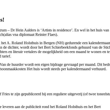
s!
um – Dr Hein Aalders is ‘Artists in residence’. En wel in het huis van
ch(alias vna diplomaat Reinier Flaes).
elijk het A. Roland Holsthuis in Bergen (NH) gedurende een kalendermaan
n de dichter, wordt door het Bert Schierbeekfonds gehuurd van de Stic
hters en literair vertalers de mogelijkheid om een maand te wonen en te
 tarief.
Van de huurder wordt een eigen bijdrage gevraagd per maand. Dit bedr
d)schoonmaakkosten Het huis wordt steeds per kalendermaand verhuurd.
Fries te zijn gepubliceerd bij een reguliere uitgeverij (of twee toneels
e leveren aan de publiciteit rond het Roland Holsthuis en het Bert