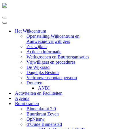
Navigatie
Menu
Navigatie
Menu
Het Wijkcentrum
Openstelling Wijkcentrum en
Aanwezige vrijwilligers
Zes wijken
Actie en informatie
Werkgroepen en Buurtorganisaties
Vrijwilligers en procedures
De Wijkraad
Dagelijks Bestuur
Vertrouwenscontactpersoon
Doneren
ANBI
Activiteiten en Faciliteiten
Agenda
Buurtkranten
Binnenkrant 2.0
Buurtkrant Zeven
OpNieuw
d’Oude Binnenstad