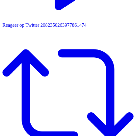
Reageer op Twitter 2082350263977861474