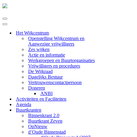
Navigatie
Menu
Navigatie
Menu
Het Wijkcentrum
Openstelling Wijkcentrum en
Aanwezige vrijwilligers
Zes wijken
Actie en informatie
Werkgroepen en Buurtorganisaties
Vrijwilligers en procedures
De Wijkraad
Dagelijks Bestuur
Vertrouwenscontactpersoon
Doneren
ANBI
Activiteiten en Faciliteiten
Agenda
Buurtkranten
Binnenkrant 2.0
Buurtkrant Zeven
OpNieuw
d’Oude Binnenstad