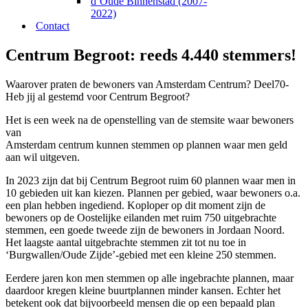
d’Oude Binnenstad (2007-
2022)
Contact
Centrum Begroot: reeds 4.440 stemmers!
Waarover praten de bewoners van Amsterdam Centrum? Deel70-
Heb jij al gestemd voor Centrum B
egroot?
Het is een week na de openstelling van de stemsite waar bewoners
van
Amsterdam centrum kunnen stemmen op plannen waar men geld
aan wil uitgeven.
In 2023 zijn dat bij Centrum Begroot ruim 60 plannen waar men in
10 gebieden uit kan kiezen. Plannen per gebied, waar bewoners o.a.
een plan hebben ingediend. Koploper op dit moment zijn de
bewoners op de Oostelijke eilanden met ruim 750 uitgebrachte
stemmen, een goede tweede zijn de bewoners in Jordaan Noord.
Het laagste aantal uitgebrachte stemmen zit tot nu toe in
‘Burgwallen/Oude Zijde’-gebied met een kleine 250 stemmen.
Eerdere jaren kon men stemmen op alle ingebrachte plannen, maar
daardoor kregen kleine buurtplannen minder kansen. Echter het
betekent ook dat bijvoorbeeld mensen die op een bepaald plan