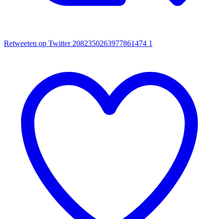
Retweeten op Twitter 2082350263977861474
1