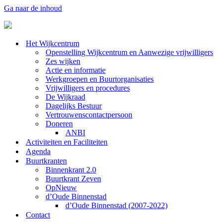
Ga naar de inhoud
Het Wijkcentrum
Openstelling Wijkcentrum en Aanwezige vrijwilligers
Zes wijken
Actie en informatie
Werkgroepen en Buurtorganisaties
Vrijwilligers en procedures
De Wijkraad
Dagelijks Bestuur
Vertrouwenscontactpersoon
Doneren
ANBI
Activiteiten en Faciliteiten
Agenda
Buurtkranten
Binnenkrant 2.0
Buurtkrant Zeven
OpNieuw
d’Oude Binnenstad
d’Oude Binnenstad (2007-2022)
Contact