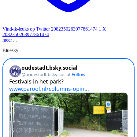
Vind-ik-leuks op Twitter 2082350263977861474
1
X
2082350263977861474
meer ...
Bluesky