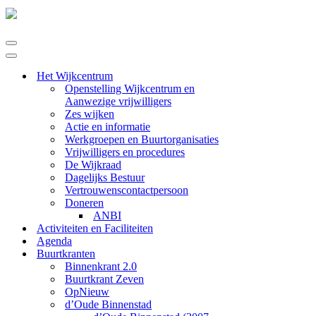
Navigatie
Menu
Navigatie
Menu
Het Wijkcentrum
Openstelling Wijkcentrum en
Aanwezige vrijwilligers
Zes wijken
Actie en informatie
Werkgroepen en Buurtorganisaties
Vrijwilligers en procedures
De Wijkraad
Dagelijks Bestuur
Vertrouwenscontactpersoon
Doneren
ANBI
Activiteiten en Faciliteiten
Agenda
Buurtkranten
Binnenkrant 2.0
Buurtkrant Zeven
OpNieuw
d’Oude Binnenstad