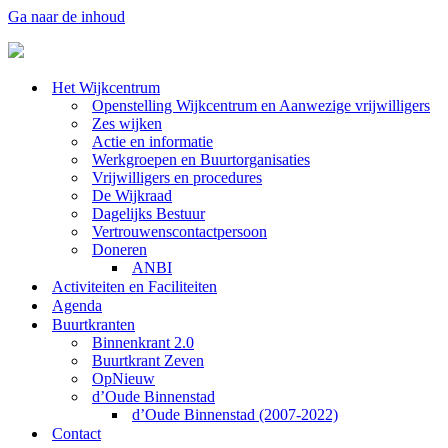
Ga naar de inhoud
Het Wijkcentrum
Openstelling Wijkcentrum en Aanwezige vrijwilligers
Zes wijken
Actie en informatie
Werkgroepen en Buurtorganisaties
Vrijwilligers en procedures
De Wijkraad
Dagelijks Bestuur
Vertrouwenscontactpersoon
Doneren
ANBI
Activiteiten en Faciliteiten
Agenda
Buurtkranten
Binnenkrant 2.0
Buurtkrant Zeven
OpNieuw
d’Oude Binnenstad
d’Oude Binnenstad (2007-2022)
Contact