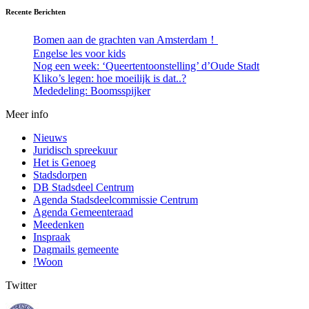
Recente Berichten
Bomen aan de grachten van Amsterdam！
Engelse les voor kids
Nog een week: ‘Queertentoonstelling’ d’Oude Stadt
Kliko’s legen: hoe moeilijk is dat..?
Mededeling: Boomsspijker
Meer info
Nieuws
Juridisch spreekuur
Het is Genoeg
Stadsdorpen
DB Stadsdeel Centrum
Agenda Stadsdeelcommissie Centrum
Agenda Gemeenteraad
Meedenken
Inspraak
Dagmails gemeente
!Woon
Twitter