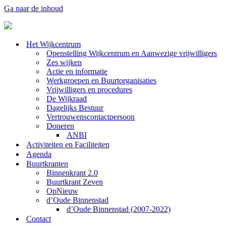
Ga naar de inhoud
Het Wijkcentrum
Openstelling Wijkcentrum en Aanwezige vrijwilligers
Zes wijken
Actie en informatie
Werkgroepen en Buurtorganisaties
Vrijwilligers en procedures
De Wijkraad
Dagelijks Bestuur
Vertrouwenscontactpersoon
Doneren
ANBI
Activiteiten en Faciliteiten
Agenda
Buurtkranten
Binnenkrant 2.0
Buurtkrant Zeven
OpNieuw
d’Oude Binnenstad
d’Oude Binnenstad (2007-2022)
Contact