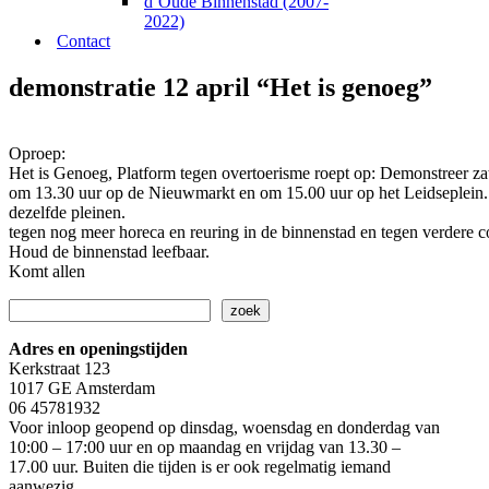
d’Oude Binnenstad (2007-
2022)
Contact
demonstratie 12 april “Het is genoeg”
Oproep:
Het is Genoeg, Platform tegen overtoerisme roept op: Demonstreer za
om 13.30 uur op de Nieuwmarkt en om 15.00 uur op het Leidseplein. 
dezelfde pleinen.
tegen nog meer horeca en reuring in de binnenstad en tegen verdere c
Houd de binnenstad leefbaar.
Komt allen
Zoeken
zoek
Adres en openingstijden
Kerkstraat 123
1017 GE Amsterdam
06 45781932
Voor inloop geopend op dinsdag, woensdag en donderdag van
10:00 – 17:00 uur en op maandag en vrijdag van 13.30 –
17.00 uur. Buiten die tijden is er ook regelmatig iemand
aanwezig.