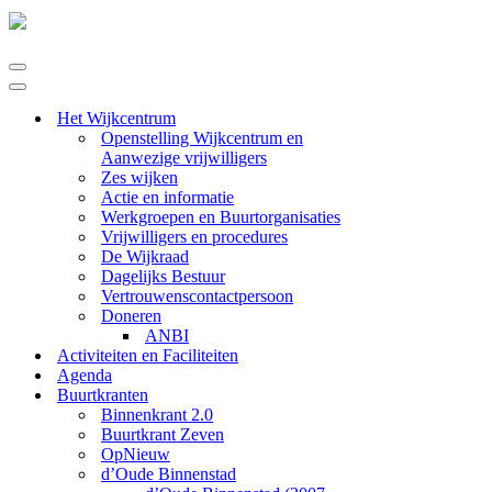
Navigatie
Menu
Navigatie
Menu
Het Wijkcentrum
Openstelling Wijkcentrum en
Aanwezige vrijwilligers
Zes wijken
Actie en informatie
Werkgroepen en Buurtorganisaties
Vrijwilligers en procedures
De Wijkraad
Dagelijks Bestuur
Vertrouwenscontactpersoon
Doneren
ANBI
Activiteiten en Faciliteiten
Agenda
Buurtkranten
Binnenkrant 2.0
Buurtkrant Zeven
OpNieuw
d’Oude Binnenstad