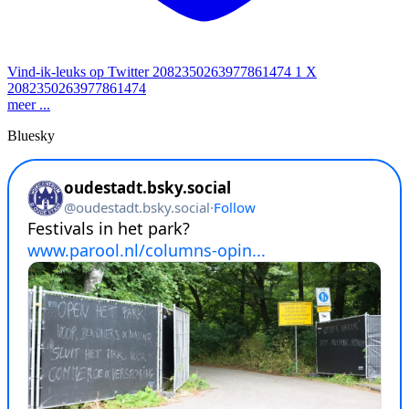
Vind-ik-leuks op Twitter 2082350263977861474
1
X
2082350263977861474
meer ...
Bluesky