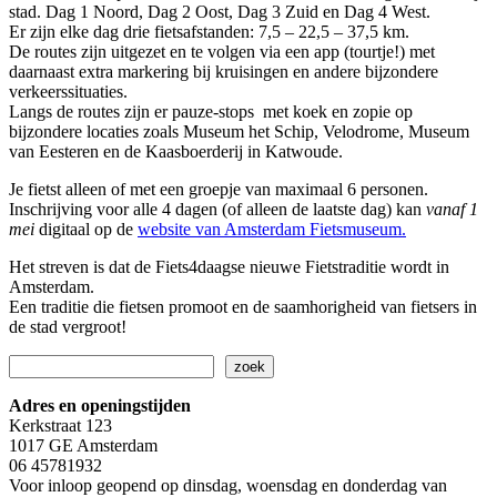
stad. Dag 1 Noord, Dag 2 Oost, Dag 3 Zuid en Dag 4 West.
Er zijn elke dag drie fietsafstanden: 7,5 – 22,5 – 37,5 km.
De routes zijn uitgezet en te volgen via een app (tourtje!) met
daarnaast extra markering bij kruisingen en andere bijzondere
verkeerssituaties.
Langs de routes zijn er pauze-stops met koek en zopie op
bijzondere locaties zoals Museum het Schip, Velodrome, Museum
van Eesteren en de Kaasboerderij in Katwoude.
Je fietst alleen of met een groepje van maximaal 6 personen.
Inschrijving voor alle 4 dagen (of alleen de laatste dag) kan
vanaf 1
mei
digitaal op de
website van Amsterdam Fietsmuseum.
Het streven is dat de Fiets4daagse nieuwe Fietstraditie wordt in
Amsterdam.
Een traditie die fietsen promoot en de saamhorigheid van fietsers in
de stad vergroot!
Zoeken
zoek
Adres en openingstijden
Kerkstraat 123
1017 GE Amsterdam
06 45781932
Voor inloop geopend op dinsdag, woensdag en donderdag van