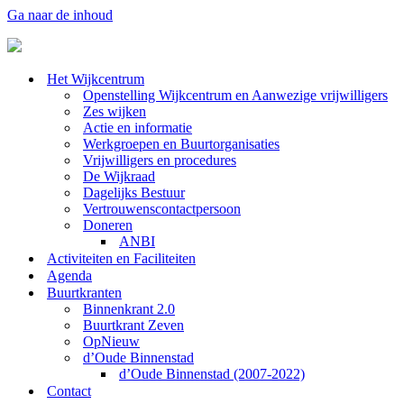
Ga naar de inhoud
Het Wijkcentrum
Openstelling Wijkcentrum en Aanwezige vrijwilligers
Zes wijken
Actie en informatie
Werkgroepen en Buurtorganisaties
Vrijwilligers en procedures
De Wijkraad
Dagelijks Bestuur
Vertrouwenscontactpersoon
Doneren
ANBI
Activiteiten en Faciliteiten
Agenda
Buurtkranten
Binnenkrant 2.0
Buurtkrant Zeven
OpNieuw
d’Oude Binnenstad
d’Oude Binnenstad (2007-2022)
Contact