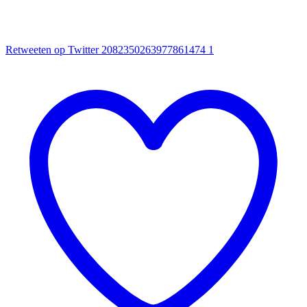
Retweeten op Twitter 2082350263977861474
1