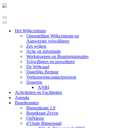
Navigatie
Menu
Navigatie
Menu
Het Wijkcentrum
Openstelling Wijkcentrum en
Aanwezige vrijwilligers
Zes wijken
Actie en informatie
Werkgroepen en Buurtorganisaties
Vrijwilligers en procedures
De Wijkraad
Dagelijks Bestuur
Vertrouwenscontactpersoon
Doneren
ANBI
Activiteiten en Faciliteiten
Agenda
Buurtkranten
Binnenkrant 2.0
Buurtkrant Zeven
OpNieuw
d’Oude Binnenstad