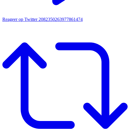
Reageer op Twitter 2082350263977861474