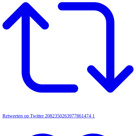
Retweeten op Twitter 2082350263977861474
1