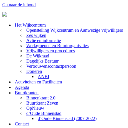
Ga naar de inhoud
Het Wijkcentrum
Openstelling Wijkcentrum en Aanwezige vrijwilligers
Zes wijken
Actie en informatie
Werkgroepen en Buurtorganisaties
Vrijwilligers en procedures
De Wijkraad
Dagelijks Bestuur
Vertrouwenscontactpersoon
Doneren
ANBI
Activiteiten en Faciliteiten
Agenda
Buurtkranten
Binnenkrant 2.0
Buurtkrant Zeven
OpNieuw
d’Oude Binnenstad
d’Oude Binnenstad (2007-2022)
Contact