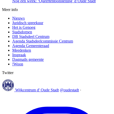
Nog een week: ‘Queertentoonstelling’ d’Oude Stadt
Meer info
Nieuws
Juridisch spreekuur
Het is Genoeg
Stadsdorpen
DB Stadsdeel Centrum
Agenda Stadsdeelcommissie Centrum
Agenda Gemeenteraad
Meedenken
Inspraak
Dagmails gemeente
!Woon
Twitter
Wijkcentrum d' Oude Stadt
@oudestadt
·