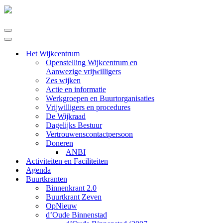
Navigatie
Menu
Navigatie
Menu
Het Wijkcentrum
Openstelling Wijkcentrum en
Aanwezige vrijwilligers
Zes wijken
Actie en informatie
Werkgroepen en Buurtorganisaties
Vrijwilligers en procedures
De Wijkraad
Dagelijks Bestuur
Vertrouwenscontactpersoon
Doneren
ANBI
Activiteiten en Faciliteiten
Agenda
Buurtkranten
Binnenkrant 2.0
Buurtkrant Zeven
OpNieuw
d’Oude Binnenstad