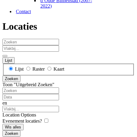
d’Oude Binnenstad (2007-
2022)
Contact
Locaties
Zoeken
Vlakbij...
Lijst
Weergave
Lijst
Raster
Kaart
type
Zoeken
zoek
Toon "Uitgebreid Zoeken"
resultaten
Zoeken
Data
en
Vlakbij...
Location Options
Evenement locaties?
Wis alles
Zoeken