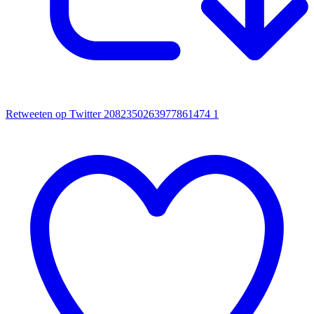
Retweeten op Twitter 2082350263977861474
1