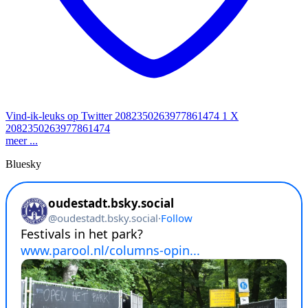
Vind-ik-leuks op Twitter 2082350263977861474
1
X
2082350263977861474
meer ...
Bluesky