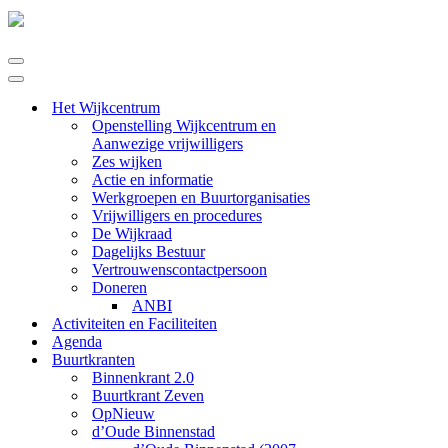
Navigatie
Menu
Navigatie
Menu
Het Wijkcentrum
Openstelling Wijkcentrum en
Aanwezige vrijwilligers
Zes wijken
Actie en informatie
Werkgroepen en Buurtorganisaties
Vrijwilligers en procedures
De Wijkraad
Dagelijks Bestuur
Vertrouwenscontactpersoon
Doneren
ANBI
Activiteiten en Faciliteiten
Agenda
Buurtkranten
Binnenkrant 2.0
Buurtkrant Zeven
OpNieuw
d’Oude Binnenstad