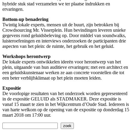
hybride stuk stad verzamelen we ter plaatse indrukken en
ervaringen.
Bottom-up benadering
Twintig lokale experts, mensen uit de buurt, zijn betrokken bij
Crowdsourcing Mr. Visserplein. Hun bevindingen leveren unieke
gegevens rond geluidsbeleving op. Door middel van soundwalks,
luisteroefeningen en interviews onderzoeken de participanten drie
aspecten van het plein: de ruimte, het gebruik en het geluid.
Workshops herontwerp
De lokale experts ontwikkelen ideeën voor herontwerp van het
plein, uitgaande van hun auditieve ervaringen; met een architect en
een geluidskunstenaar werken ze aan concrete voorstellen die tot
een beter verblijfsklimaat op het plein moeten leiden.
Expositie
De voorlopige resultaten van het onderzoek worden gepresenteerd
in de expositie GELUID als STADMAKER. Deze expositie is
vanaf 15 maart te zien in het Wijkcentrum d’Oude Stad. Iedereen is
van harte welkom op de opening van de expositie op donderdag 15
maart 2018 om 17:00 uur.
Zoeken
zoek