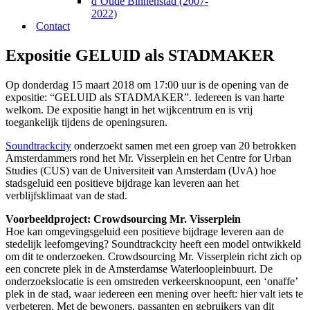
d’Oude Binnenstad (2007-
2022)
Contact
Expositie GELUID als STADMAKER
Op donderdag 15 maart 2018 om 17:00 uur is de opening van de
expositie: “GELUID als STADMAKER”. Iedereen is van harte
welkom. De expositie hangt in het wijkcentrum en is vrij
toegankelijk tijdens de openingsuren.
Soundtrackcity
onderzoekt samen met een groep van 20 betrokken
Amsterdammers rond het Mr. Visserplein en het Centre for Urban
Studies (CUS) van de Universiteit van Amsterdam (UvA) hoe
stadsgeluid een positieve bijdrage kan leveren aan het
verblijfsklimaat van de stad.
Voorbeeldproject: Crowdsourcing Mr. Visserplein
Hoe kan omgevingsgeluid een positieve bijdrage leveren aan de
stedelijk leefomgeving? Soundtrackcity heeft een model ontwikkeld
om dit te onderzoeken. Crowdsourcing Mr. Visserplein richt zich op
een concrete plek in de Amsterdamse Waterloopleinbuurt. De
onderzoekslocatie is een omstreden verkeersknoopunt, een ‘onaffe’
plek in de stad, waar iedereen een mening over heeft: hier valt iets te
verbeteren. Met de bewoners, passanten en gebruikers van dit