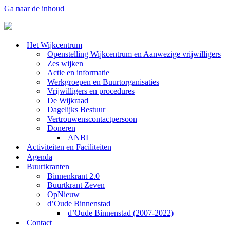
Ga naar de inhoud
Het Wijkcentrum
Openstelling Wijkcentrum en Aanwezige vrijwilligers
Zes wijken
Actie en informatie
Werkgroepen en Buurtorganisaties
Vrijwilligers en procedures
De Wijkraad
Dagelijks Bestuur
Vertrouwenscontactpersoon
Doneren
ANBI
Activiteiten en Faciliteiten
Agenda
Buurtkranten
Binnenkrant 2.0
Buurtkrant Zeven
OpNieuw
d’Oude Binnenstad
d’Oude Binnenstad (2007-2022)
Contact