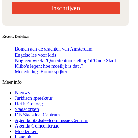
Inschrijven
Recente Berichten
Bomen aan de grachten van Amsterdam！
Engelse les voor kids
Nog een week: ‘Queertentoonstelling’ d’Oude Stadt
Kliko’s legen: hoe moeilijk is dat..?
Mededeling: Boomsspijker
Meer info
Nieuws
Juridisch spreekuur
Het is Genoeg
Stadsdorpen
DB Stadsdeel Centrum
Agenda Stadsdeelcommissie Centrum
Agenda Gemeenteraad
Meedenken
Inspraak