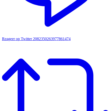
Reageer op Twitter 2082350263977861474