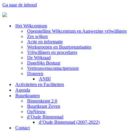
Ga naar de inhoud
Het Wijkcentrum
Openstelling Wijkcentrum en Aanwezige vrijwilligers
Zes wijken
Actie en informatie
Werkgroepen en Buurtorganisaties
Vrijwilligers en procedures
De Wijkraad
Dagelijks Bestuur
Vertrouwenscontactpersoon
Doneren
ANBI
Activiteiten en Faciliteiten
Agenda
Buurtkranten
Binnenkrant 2.0
Buurtkrant Zeven
OpNieuw
d’Oude Binnenstad
d’Oude Binnenstad (2007-2022)
Contact