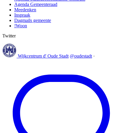
Agenda Gemeenteraad
Meedenken
Inspraak
Dagmails gemeente
!Woon
Twitter
Wijkcentrum d' Oude Stadt
@oudestadt
·