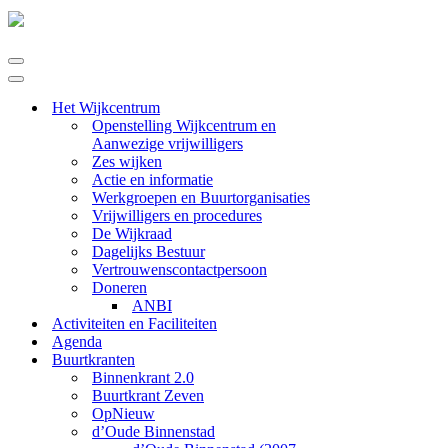
Navigatie
Menu
Navigatie
Menu
Het Wijkcentrum
Openstelling Wijkcentrum en
Aanwezige vrijwilligers
Zes wijken
Actie en informatie
Werkgroepen en Buurtorganisaties
Vrijwilligers en procedures
De Wijkraad
Dagelijks Bestuur
Vertrouwenscontactpersoon
Doneren
ANBI
Activiteiten en Faciliteiten
Agenda
Buurtkranten
Binnenkrant 2.0
Buurtkrant Zeven
OpNieuw
d’Oude Binnenstad