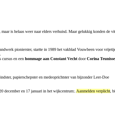
 maar is helaas weer naar elders verhuisd. Maar gelukkig konden de vit
andwerk pionierster, startte in 1989 het vakblad Vouwbeen voor vrijetij
.
s cursus en een
hommage aan Constant Vecht
door
Corina Teuniss
ndster, papierschepster en medeoprichtster van bijzonder Leer-Doe
 december en 17 januari in het wijkcentrum:.
Aanmelden verplicht
, b