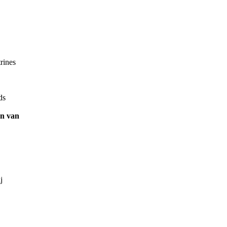
rines
ds
en van
ij