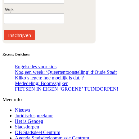
Wijk
Inschrijven
Recente Berichten
Engelse les voor kids
Nog een week: ‘Queertentoonstelling’ d’Oude Stadt
Kliko’s legen: hoe moeilijk is dat..?
Mededeling: Boomsspijker
FIETSEN IN EIGEN ‘GROENE’ TUINDORPEN!
Meer info
Nieuws
Juridisch spreekuur
Het is Genoeg
Stadsdorpen
DB Stadsdeel Centrum
Agenda Stadsdeelcommissie Centrum