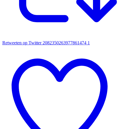
Retweeten op Twitter 2082350263977861474
1