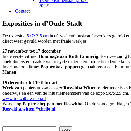
d’Oude Binnenstad (2007-
2022)
Contact
Exposities in d’Oude Stadt
De expositie
5x7x2,5 cm
heeft veel enthousiaste bezoekers getrokken,
direct weer gevuld worden met fraaie werkjes.
27 november tot 17 december
In de eerste vitrine:
Hommage aan Ruth Emmerig
,
Een veelzijdig h
boekbinders en maakte van recycle materialen mooie beeldende kunst
In de andere vitrine:
Poppenkast poppen
gemaakt voor een buurthui
Manen
.
19 december tot 19 februari
Werk van
papierkunst-maakster
Roswitha Witten
onder meer boekbi
onderwijs en een van de initiatiefneemsters van de expo 5x7x2,5 cm.
www.roswithawitten.n
l
Workshop
Papierscheppen met Roswitha
.
Op de zondagmiddagen 20
Roswitha.witten@chello.nl
Zoeken
zoek