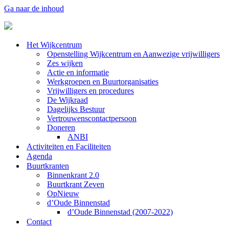
Ga naar de inhoud
Het Wijkcentrum
Openstelling Wijkcentrum en Aanwezige vrijwilligers
Zes wijken
Actie en informatie
Werkgroepen en Buurtorganisaties
Vrijwilligers en procedures
De Wijkraad
Dagelijks Bestuur
Vertrouwenscontactpersoon
Doneren
ANBI
Activiteiten en Faciliteiten
Agenda
Buurtkranten
Binnenkrant 2.0
Buurtkrant Zeven
OpNieuw
d’Oude Binnenstad
d’Oude Binnenstad (2007-2022)
Contact