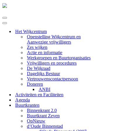
Navigatie
Menu
Navigatie
Menu
Het Wijkcentrum
Openstelling Wijkcentrum en
Aanwezige vrijwilligers
Zes wijken
Actie en informatie
Werkgroepen en Buurtorganisaties
Vrijwilligers en procedures
De Wijkraad
Dagelijks Bestuur
Vertrouwenscontactpersoon
Doneren
ANBI
Activiteiten en Faciliteiten
Agenda
Buurtkranten
Binnenkrant 2.0
Buurtkrant Zeven
OpNieuw
d’Oude Binnenstad